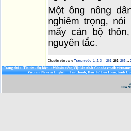
Một ông nông dân
nghiêm trọng, nói
mấy cán bộ thôn,
nguyên tắc.
Chuyển đến trang
Trang trước
1
,
2
,
3
...
261
,
262
,
263
...
Trang chủ
::
Tin tức - Sự kiện
::
Website tiếng Việt lớn nhất Canada email: vietnamv
Vietnam News in English
::
Tài Chánh, Đầu Tư, Bảo Hiểm, Kinh D
B
Chủ Nh