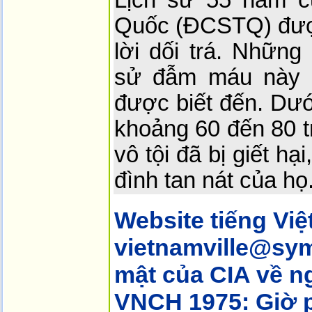
Lịch sử 55 năm 
Quốc (ĐCSTQ) đượ
lời dối trá. Những
sử đẫm máu này v
được biết đến. Dướ
khoảng 60 đến 80 t
vô tội đã bị giết hạ
đình tan nát của họ
Website tiếng Việ
vietnamville@sym
mật của CIA về n
VNCH 1975: Giờ 