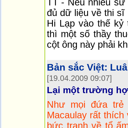
TT - Nếu nhiều sử 
đủ dữ liệu về thi s
Hi Lạp vào thế kỷ
thì một số thầy th
cột ông này phải k
Bản sắc Việt:
Luâ
[19.04.2009 09:07]
Lại một trường hợ
Như mọi đứa trẻ
Macaulay rất thích
bức tranh về tổ ấ