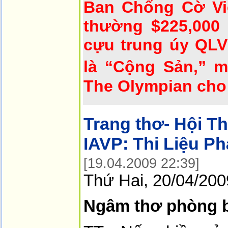
Ban Chống Cờ Việ
thường $225,000
cựu trung úy QL
là “Cộng Sản,” m
The Olympian cho 
Trang thơ- Hội T
IAVP:
Thi Liệu P
[19.04.2009 22:39]
Thứ Hai, 20/04/20
Ngâm thơ phòng 