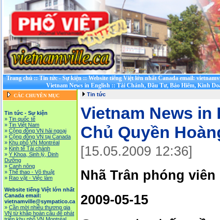
Trang chủ
::
Tin tức - Sự kiện
::
Website tiếng Việt lớn nhất Canada email: vietnamv
Vietnam News in English
::
Tài Chánh, Đầu Tư, Bảo Hiểm, Kinh D
Tin tức
CÁC CHUYÊN MỤC
Vietnam News in 
Tin tức - Sự kiện
»
Tin quốc tế
»
Tin Việt Nam
Chủ Quyền Hoàng
»
Cộng đồng VN hải ngoại
»
Cộng đồng VN tại Canada
»
Khu phố VN Montréal
[15.05.2009 12:36]
»
Kinh tế Tài chánh
»
Y Khoa, Sinh lý, Dinh
Dưỡng
»
Canh nông
Nhã Trân phóng viên
»
Thể thao - Võ thuật
»
Rao vặt - Việc làm
Website tiếng Việt lớn nhất
2009-05-15
Canada email:
vietnamville@sympatico.ca
»
Cần mời nhiều thương gia
VN từ khắp hoàn cầu để phát
triễn khu phố VN Montréal