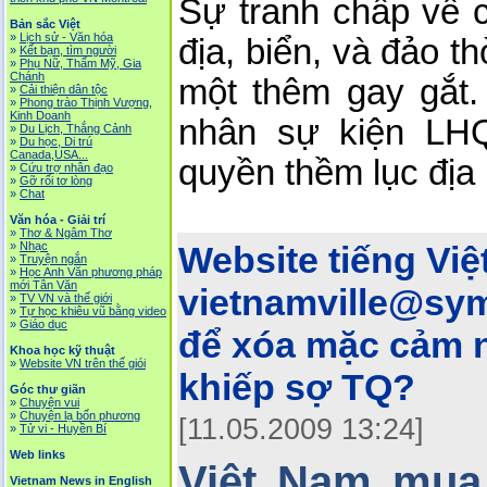
Sự tranh chấp về c
Bản sắc Việt
»
Lịch sử - Văn hóa
địa, biển, và đảo th
»
Kết bạn, tìm người
»
Phụ Nữ, Thẩm Mỹ, Gia
Chánh
một thêm gay gắt
»
Cải thiện dân tộc
»
Phong trào Thịnh Vượng,
Kinh Doanh
nhân sự kiện LH
»
Du Lịch, Thắng Cảnh
»
Du học, Di trú
Canada,USA...
quyền thềm lục địa
»
Cứu trợ nhân đạo
»
Gỡ rối tơ lòng
»
Chat
Văn hóa - Giải trí
»
Thơ & Ngâm Thơ
»
Nhạc
Website tiếng Việ
»
Truyện ngắn
»
Học Anh Văn phương pháp
mới Tân Văn
vietnamville@sym
»
TV VN và thế giới
»
Tự học khiêu vũ bằng video
»
Giáo dục
để xóa mặc cảm nô
Khoa học kỹ thuật
»
Website VN trên thế giói
khiếp sợ TQ?
Góc thư giãn
»
Chuyện vui
»
Chuyện lạ bốn phương
[11.05.2009 13:24]
»
Tử vi - Huyền Bí
Web links
Việt Nam mua
Vietnam News in English