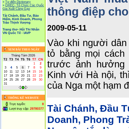
»
Tự điển Dictionary
»
OREC- Tố Chức Các Quốc
thông điệp ch
Gia Xuất Cảng Gạo
Tài Chánh, Đầu Tư, Bảo
Hiểm, Kinh Doanh, Phong
Trào Thịnh Vượng
2009-05-11
Trang thơ- Hội Thi Nhân
VN Quốc Tế - IAVP
Vào khi người dân 
XEM BÀI THEO NGÀY
tỏ bằng mọi cách 
Tháng Tám 2026
T2
T3
T4
T5
T6
T7
CN
trước ảnh hưởng
1
2
3
4
5
6
7
8
9
Kinh với Hà nội, t
10
11
12
13
14
15
16
17
18
19
20
21
22
23
24
25
26
27
28
29
30
của Nga một hạm đội
31
THỐNG KÊ WEBSITE
Trực tuyến:
8
Tài Chánh, Đầu T
Lượt truy cập:
29780377
Doanh, Phong Tr