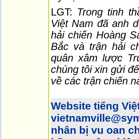
LGT:
Trong tinh t
Việt Nam đã anh dũ
hải chiến Hoàng Sa
Bắc và trận hải c
quân xâm lược Tr
chúng tôi xin gửi đ
về các trận chiến n
Website tiếng Việ
vietnamville@sym
nhân bị vu oan c