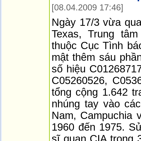
[08.04.2009 17:46]
Ngày 17/3 vừa qua 
Texas, Trung tâm
thuộc Cục Tình bá
mật thêm sáu phần 
số hiệu C0126871
C05260526, C053
tổng cộng 1.642 tr
nhúng tay vào các 
Nam, Campuchia v
1960 đến 1975. S
sĩ quan CIA trong