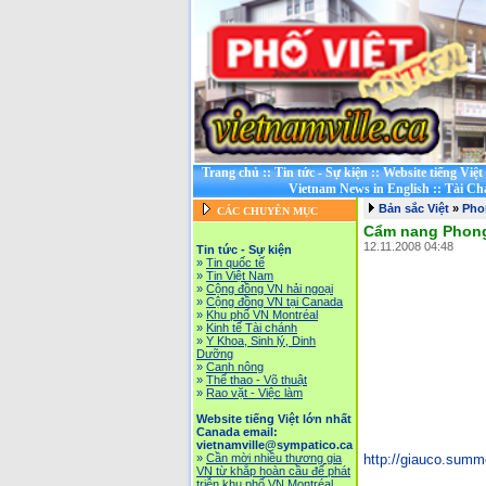
Trang chủ
::
Tin tức - Sự kiện
::
Website tiếng Việ
Vietnam News in English
::
Tài Ch
Bản sắc Việt
»
Pho
CÁC CHUYÊN MỤC
Cẩm nang Phong 
12.11.2008 04:48
Tin tức - Sự kiện
»
Tin quốc tế
»
Tin Việt Nam
»
Cộng đồng VN hải ngoại
»
Cộng đồng VN tại Canada
»
Khu phố VN Montréal
»
Kinh tế Tài chánh
»
Y Khoa, Sinh lý, Dinh
Dưỡng
»
Canh nông
»
Thể thao - Võ thuật
»
Rao vặt - Việc làm
Website tiếng Việt lớn nhất
Canada email:
vietnamville@sympatico.ca
http://giauco.summ
»
Cần mời nhiều thương gia
VN từ khắp hoàn cầu để phát
triễn khu phố VN Montréal