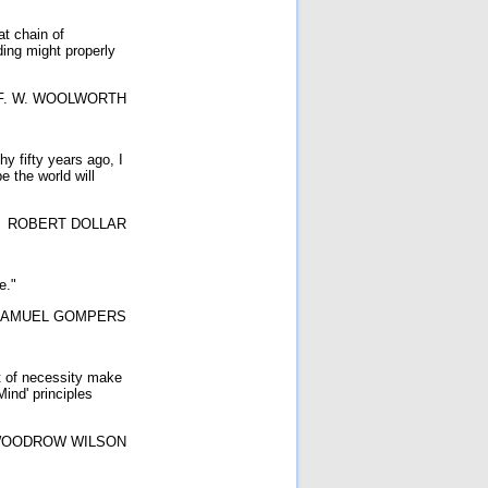
t chain of
ding might properly
F. W. WOOLWORTH
hy fifty years ago, I
e the world will
ROBERT DOLLAR
e."
AMUEL GOMPERS
t of necessity make
ind' principles
OODROW WILSON