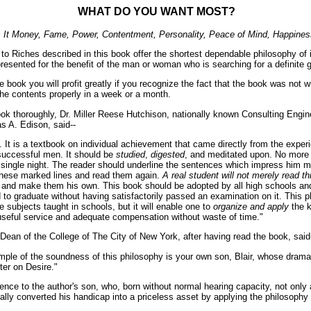
WHAT DO YOU WANT MOST?
s It Money, Fame, Power, Contentment, Personality, Peace of Mind, Happine
to Riches described in this book offer the shortest dependable philosophy of i
esented for the benefit of the man or woman who is searching for a definite goa
 book you will profit greatly if you recognize the fact that the book was not wr
he contents properly in a week or a month.
ook thoroughly, Dr. Miller Reese Hutchison, nationally known Consulting Engin
s A. Edison, said--
l. It is a textbook o­n individual achievement that came directly from the expe
successful men. It should be
studied
,
digested
, and meditated upon. No more 
 single night. The reader should underline the sentences which impress him m
these marked lines and read them again.
A real student will not merely read t
 and make them his own. This book should be adopted by all high schools and
 to graduate without having satisfactorily passed an examination o­n it. This p
e subjects taught in schools, but it will enable o­ne to
organize and apply
the k
 useful service and adequate compensation without waste of time."
 Dean of the College of The City of New York, after having read the book, said
ple of the soundness of this philosophy is your own son, Blair, whose drama
ter o­n Desire."
rence to the author's son, who, born without normal hearing capacity, not o­nl
ally converted his handicap into a priceless asset by applying the philosophy