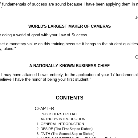
17 fundamentals of success are sound because I have been applying them in 
."
J
WORLD'S LARGEST MAKER OF CAMERAS
e doing a world of good with your Law of Success.
set a monetary value o­n this training because it brings to the student qualiti
, alone."
G
A NATIONALLY KNOWN BUSINESS CHIEF
 may have attained I owe, entirely, to the application of your 17 fundamental 
elieve I have the honor of being your first student."
CONTENTS
CHAPTER
PUBLISHER'S PREFACE
AUTHOR'S INTRODUCTION
1.
GENERAL INTRODUCTION
2.
DESIRE (The First Step to Riches)
3.
FAITH (The Second Step to Riches)