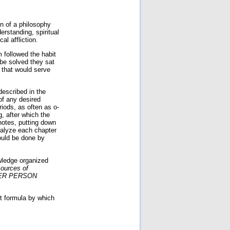
on of a philosophy
erstanding, spiritual
l affliction.
 followed the habit
be solved they sat
n that would serve
described in the
of any desired
iods, as often as o­
, after which the
otes, putting down
nalyze each chapter
hould be done by
owledge organized
sources of
OTHER PERSON
et formula by which