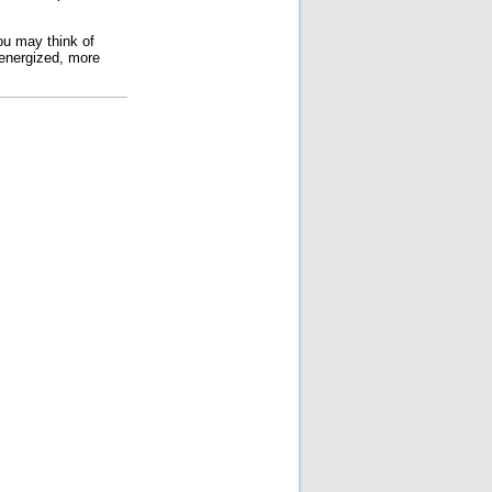
[Đã đọc: 194 lần]
Ai Giết Tướng Đỗ Cao Trí?
ou may think of
[Đã đọc: 181 lần]
 energized, more
Nhân đạo là một phần của
sức mạnh quốc gia!
[Đã
đọc: 173 lần]
Cuộc chiến Việt Nam khi
người lớn xúi con nít ăn cứt
gà!
[Đã đọc: 133 lần]
Cuộc chiến chống Pháp
1945–1954 là một cuộc
chiến không cần thiết chỉ
đẻ vinh danh chủ nghĩa CS
quốc tế và người CS
[Đã
đọc: 131 lần]