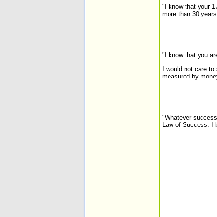
"I know that your 
more than 30 years
"I know that you ar
I would not care to 
measured by money
"Whatever success I
Law of Success. I b