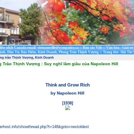
t lớn nhất Canada email: vietnamville@sympatico.ca
::
Bản sắc Việt
::
Văn hóa - Giải trí
ánh, Đầu Tư, Bảo Hiểm, Kinh Doanh, Phong Trào Thịnh Vượng
::
Trang thơ- Hội Thi
ng trào Thịnh Vượng, Kinh Doanh
Trào Thịnh Vượng : Suy nghĩ làm giàu của Napoleon Hill
Think and Grow Rich
by Napoleon Hill
[1938]
erhost.info/showthread.php?t=148&goto=nextoldest