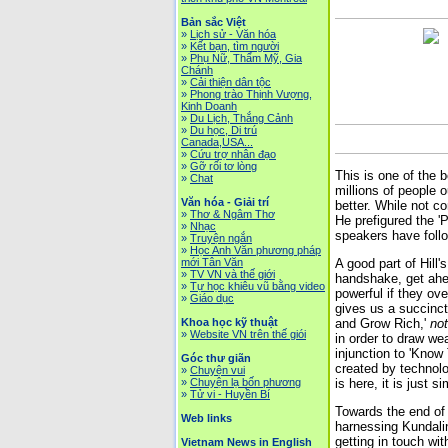
Bản sắc Việt
»
Lịch sử - Văn hóa
»
Kết bạn, tìm người
»
Phụ Nữ, Thẩm Mỹ, Gia
Chánh
»
Cải thiện dân tộc
»
Phong trào Thịnh Vượng,
Kinh Doanh
»
Du Lịch, Thắng Cảnh
»
Du học, Di trú
Canada,USA...
»
Cứu trợ nhân đạo
»
Gỡ rối tơ lòng
This is o­ne of the 
»
Chat
millions of people 
Văn hóa - Giải trí
better. While not c
»
Thơ & Ngâm Thơ
He prefigured the '
»
Nhạc
speakers have follo
»
Truyện ngắn
»
Học Anh Văn phương pháp
A good part of Hill
mới Tân Văn
»
TV VN và thế giới
handshake, get ahe
»
Tự học khiêu vũ bằng video
powerful if they ov
»
Giáo dục
gives us a succinct 
and Grow Rich,'
not
Khoa học kỹ thuật
»
Website VN trên thế giói
in order to draw we
injunction to 'Know 
Góc thư giãn
created by technolog
»
Chuyện vui
is here, it is just 
»
Chuyện lạ bốn phương
»
Tử vi - Huyền Bí
Towards the end of 
Web links
harnessing Kundalin
getting in touch wi
Vietnam News in English