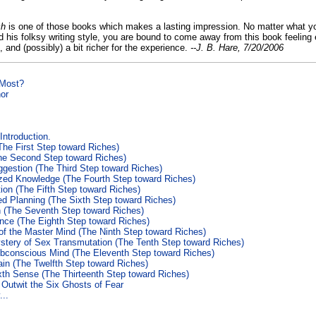
ch
is o­ne of those books which makes a lasting impression. No matter what y
nd his folksy writing style, you are bound to come away from this book feeling
e, and (possibly) a bit richer for the experience.
--J. B. Hare, 7/20/2006
 Most?
hor
Introduction.
The First Step toward Riches)
The Second Step toward Riches)
ggestion (The Third Step toward Riches)
ized Knowledge (The Fourth Step toward Riches)
ion (The Fifth Step toward Riches)
ed Planning (The Sixth Step toward Riches)
n (The Seventh Step toward Riches)
ence (The Eighth Step toward Riches)
of the Master Mind (The Ninth Step toward Riches)
stery of Sex Transmutation (The Tenth Step toward Riches)
bconscious Mind (The Eleventh Step toward Riches)
ain (The Twelfth Step toward Riches)
xth Sense (The Thirteenth Step toward Riches)
 Outwit the Six Ghosts of Fear
...