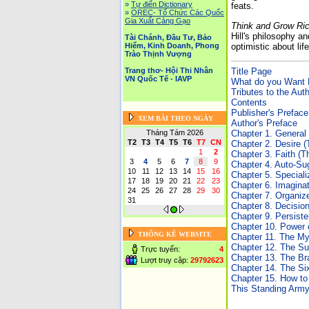
»
Tự điển Dictionary
feats.
»
OREC- Tố Chức Các Quốc
Gia Xuất Cảng Gạo
Think and Grow Ri
Hill's philosophy a
Tài Chánh, Đầu Tư, Bảo
optimistic about lif
Hiểm, Kinh Doanh, Phong
Trào Thịnh Vượng
Title Page
Trang thơ- Hội Thi Nhân
VN Quốc Tế - IAVP
What do you Want
Tributes to the Aut
Contents
Publisher's Preface
XEM BÀI THEO NGÀY
Author's Preface
Chapter 1. General 
Tháng Tám 2026
T2
T3
T4
T5
T6
T7
CN
Chapter 2. Desire (
1
2
Chapter 3. Faith (
3
4
5
6
7
8
9
Chapter 4. Auto-Su
10
11
12
13
14
15
16
Chapter 5. Special
17
18
19
20
21
22
23
Chapter 6. Imaginat
24
25
26
27
28
29
30
Chapter 7. Organiz
31
Chapter 8. Decisio
Chapter 9. Persist
Chapter 10. Power 
THỐNG KÊ WEBSITE
Chapter 11. The My
Chapter 12. The Su
Trực tuyến:
4
Chapter 13. The Br
Lượt truy cập:
29792623
Chapter 14. The Si
Chapter 15. How to
This Standing Army