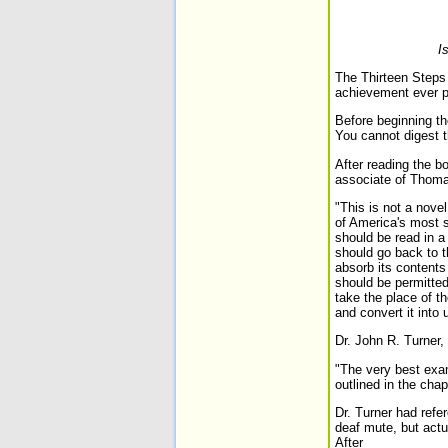
I
The Thirteen Steps 
achievement ever pr
Before beginning the
You cannot digest t
After reading the b
associate of Thoma
"This is not a nove
of America's most 
should be read in a
should go back to 
absorb its contents
should be permitted
take the place of th
and convert it into
Dr. John R. Turner,
"The very best exam
outlined in the chap
Dr. Turner had refe
deaf mute, but actu
After