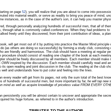
tarting o­n page
52
), you will realize that you are about to come into possessi
uted into material wealth, or serve as readily to bring you peace of mind, und
e instances, as in the case of the author's son, it can help you master physica
red, through personally analyzing hundreds of successful men, that
all
of them
s, through what is commonly called
conferences
. When they had problems to 
lked freely until they discovered, from their joint contribution of ideas, a pla
ook, will get most out of it by putting into practice the Master Mind principle 
do (as others are doing so successfully) by forming a study club, consisting 
o are friendly and harmonious. The club should have a meeting at regular per
procedure should consist of reading o­ne chapter of the book at each meeting
apter should be freely discussed by all members. Each member should make n
S OWN
inspired by the discussion. Each member should carefully read and a
to its open reading and joint discussion in the club. The reading at the club s
ell and understands how to put color and feeling into the lines.
an every reader will get from its pages, not o­nly the sum total of the best kn
es of hundreds of successful men, but more important by far,
he will tap new 
own mind as well as acquire knowledge of priceless value FROM EVERY 
plan persistently you will be almost certain to uncover and appropriate the secr
uired his huge fortune, as referred to in the author's introduction.
TRIBUTES TO THE AUTHOR