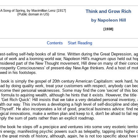
Think and Grow Rich
by Napoleon Hill
[1938]
Contents
Start Reading
best-selling self-help books of all time. Written during the Great Depression, a
out of work and a looming world war, Napoleon Hill's
magnum opus
held out hop
onsidered part of the New Thought movement, Hill drew o­n many of their conc
Prosperity Consciousness' of present-day New Age thinkers. And a host of moti
wed in his footsteps.
's book is simply the gospel of 20th century American Capitalism: work hard, h
ad by doing quality work, treat your customers with respect, anybody can be
ercome their personal weaknesses. Some may find the core 'secret' of this boo
formula to aquiring wealth, although he hints that it exists. However, the title 
'Get Rich Quick': Hill insists that we take a very detailed personal inventory, 
alth our way. This involves a developing a high level of self-discipline and obe
Thyself'. He also incorporates a lot of good, practical business advice: find n
ical innovations, make a written plan and keep to it, don't be afraid to fail re
simply the sum of parts rather than an explicit roadmap.
the book he steps off a precipice and ventures into some very esoteric territ
i energy, manifesting psychic powers such as telepathy, tapping into higher
th the great minds of history, although, again, he is not too specific about ho