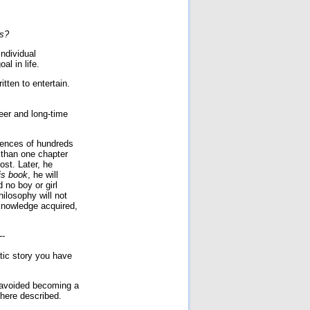
ss?
ndividual
l in life.
itten to entertain.
eer and long-time
riences of hundreds
than o­ne chapter
ost. Later, he
his book
, he will
 no boy or girl
hilosophy will not
nowledge acquired,
--
tic story you have
y avoided becoming a
 here described.