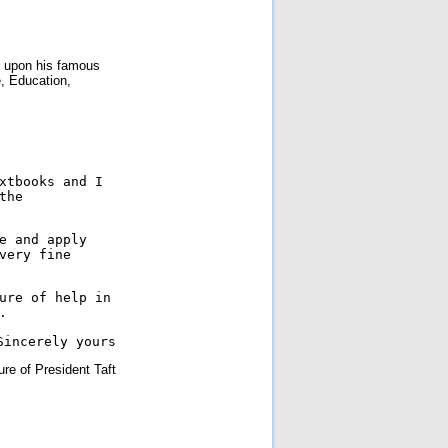
d upon his famous
, Education,
xtbooks and I
the
e and apply
very fine
ure of help in
.
Sincerely yours