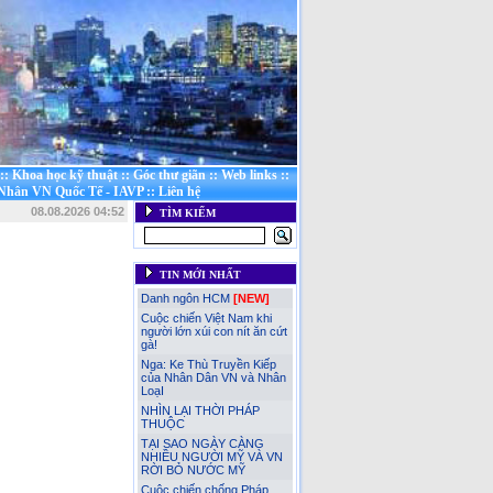
::
Khoa học kỹ thuật
::
Góc thư giãn
::
Web links
::
 Nhân VN Quốc Tế - IAVP
::
Liên hệ
08.08.2026 04:52
TÌM KIẾM
TIN MỚI NHẤT
Danh ngôn HCM
[NEW]
Cuộc chiến Việt Nam khi
người lớn xúi con nít ăn cứt
gà!
Nga: Ke Thù Truyền Kiếp
của Nhân Dân VN và Nhân
LoạI
NHÌN LẠI THỜI PHÁP
THUỘC
TẠI SAO NGÀY CÀNG
NHIỀU NGƯỜI MỸ VÀ VN
RỜI BỎ NƯỚC MỸ
Cuộc chiến chống Pháp