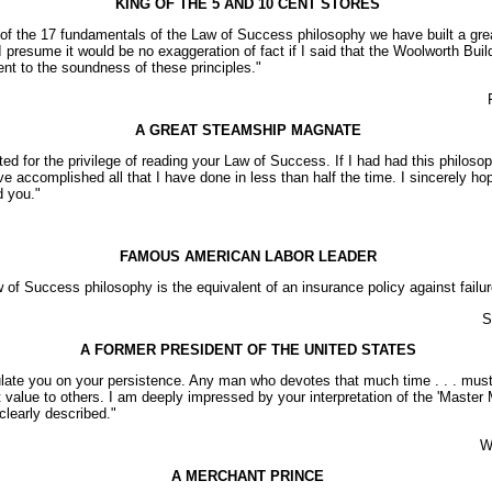
KING OF THE 5 AND 10 CENT STORES
of the 17 fundamentals of the Law of Success philosophy we have built a grea
I presume it would be no exaggeration of fact if I said that the Woolworth Buil
nt to the soundness of these principles."
A GREAT STEAMSHIP MAGNATE
bted for the privilege of reading your Law of Success. If I had had this philosop
e accomplished all that I have done in less than half the time. I sincerely hop
d you."
FAMOUS AMERICAN LABOR LEADER
 of Success philosophy is the equivalent of an insurance policy against failur
S
A FORMER PRESIDENT OF THE UNITED STATES
ulate you o­n your persistence. Any man who devotes that much time . . . mus
t value to others. I am deeply impressed by your interpretation of the 'Master M
learly described."
W
A MERCHANT PRINCE