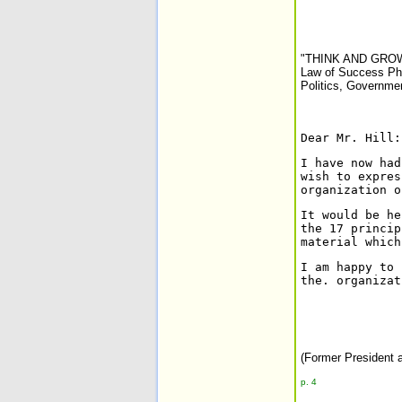
"THINK AND GROW RI
Law of Success Phi
Politics, Governme
Dear Mr. Hill:
I have now had
wish to expres
organization o
It would be he
the 17 princip
material which
I am happy to 
the. organizat
(Former President a
p. 4