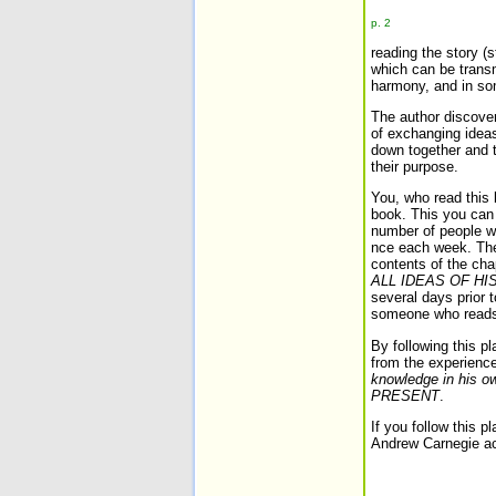
p. 2
reading the story (s
which can be transm
harmony, and in som
The author discove
of exchanging idea
down together and ta
their purpose.
You, who read this b
book. This you can 
number of people wh
nce each week. The 
contents of the ch
ALL IDEAS OF HI
several days prior 
someone who reads w
By following this pl
from the experienc
knowledge in his 
PRESENT
.
If you follow this 
Andrew Carnegie acq