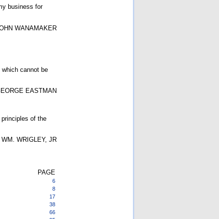
my business for
OHN WANAMAKER
es which cannot be
EORGE EASTMAN
principles of the
WM. WRIGLEY, JR
PAGE
6
8
17
38
66