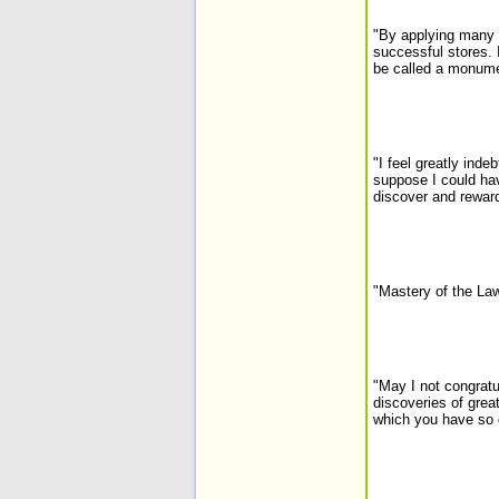
"By applying many 
successful stores. 
be called a monume
"I feel greatly inde
suppose I could hav
discover and rewar
"Mastery of the Law
"May I not congrat
discoveries of grea
which you have so c