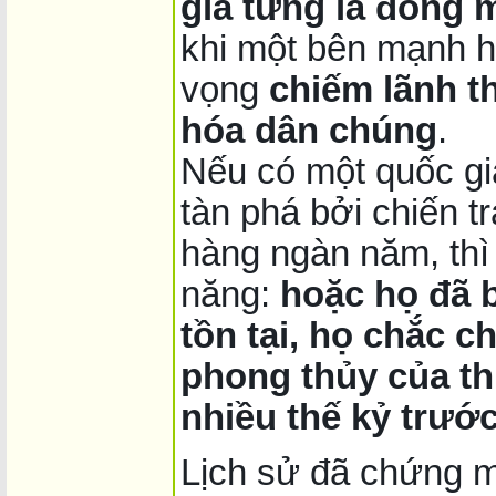
gia từng là đồng 
khi một bên mạnh 
vọng
chiếm lãnh th
hóa dân chúng
.
Nếu có một quốc gia
tàn phá bởi chiến t
hàng ngàn năm, thì 
năng:
hoặc họ đã bị
tồn tại, họ chắc c
phong thủy của th
nhiều thế kỷ trướ
Lịch sử đã chứng m