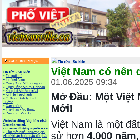
Trang chủ
::
Tin tức - Sự kiện
::
Website tiếng Việt lớn nhất Canada email: vietnamv
Vietnam News in English
::
Tài Chánh, Đầu Tư, Bảo Hiểm, Kinh D
CÁC CHUYÊN MỤC
Tin tức - Sự kiện
Việt Nam có nên 
Tin tức - Sự kiện
»
Tin quốc tế
»
Tin Việt Nam
01.06.2025 09:34
»
Cộng đồng VN hải ngoại
»
Cộng đồng VN tại Canada
»
Khu phố VN Montréal
Mở Đầu: Một Việt
»
Kinh tế Tài chánh
»
Y Khoa, Sinh lý, Dinh
Dưỡng
Mới!
»
Canh nông
»
Thể thao - Võ thuật
»
Rao vặt - Việc làm
Việt Nam là một đất
Website tiếng Việt lớn nhất
Canada email:
vietnamville@sympatico.ca
»
Cần mời nhiều thương gia
sử hơn
4.000 năm
VN từ khắp hoàn cầu để phát
triễn khu phố VN Montréal