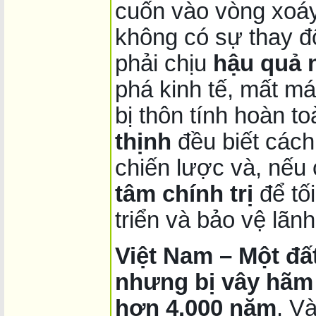
cuốn vào vòng xoáy
không có sự thay đổi
phải chịu
hậu quả 
phá kinh tế, mất m
bị thôn tính hoàn t
thịnh
đều biết cách
chiến lược và, nếu
tâm chính trị
để tố
triển và bảo vệ lãnh
Việt Nam – Một đ
nhưng bị vây hãm 
hơn 4.000 năm
. V