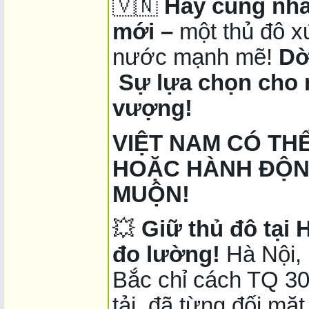
🇻🇳
Hãy cùng nha
mới –
một thủ đô x
nước mạnh mẽ!
Dờ
Sự lựa chọn cho 
vượng!
VIỆT NAM CÓ TH
HOẶC HÀNH ĐỘN
MUỘN!
💥
Giữ thủ đô tại 
đo lường!
Hà Nội, 
Bắc chỉ cách TQ 30
tải, đã từng đối mặ