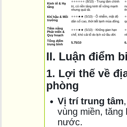
⭐⭐⭐⭐⭐⭐ (8/10) - Trung tâm chính
⭐
Kinh tế & Hạ
trị, có nền tảng kinh tế vững mạnh
n
tầng
nhưng quá tải.
t
⭐⭐⭐★★ (5/10) - Ô nhiễm, mật độ
⭐
Khí hậu & Môi
trường
dân số cao, thời tiết lạnh mùa đông.
q
Tiềm năng
⭐⭐⭐★★ (5/10) - Không gian hạn
⭐
Phát triển &
chế, khó cải tổ do lịch sử lâu đời.
n
Quy hoạch
Tổng điểm
5.75/10
6
trung bình
II. Luận điểm 
1. Lợi thế về đị
phòng
Vị trí trung tâm
vùng miền, tăng 
nước.