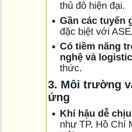
thủ đô hiện đại.
Gần các tuyến 
đặc biệt với AS
Có tiềm năng t
nghệ và logisti
thức.
3. Môi trường v
ứng
Khí hậu dễ chị
như TP. Hồ Chí 