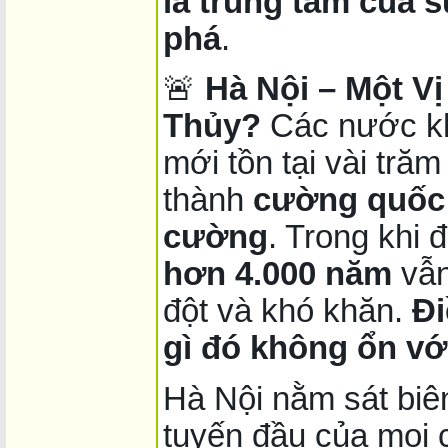
là trung tâm của 
phá
.
🚨
Hà Nội – Một V
Thủy?
Các nước khá
mới tồn tại vài tră
thành
cường quốc
cường
. Trong khi 
hơn 4.000 năm
vẫn
đột và khó khăn.
Đi
gì đó không ổn với
Hà Nội nằm sát biên
tuyến đầu của mọi 