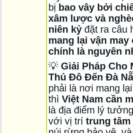
bị
bao vây bởi chiế
xâm lược và nghèo
niên kỷ
đặt ra câu 
mang lại vận may
chính là nguyên n
💡
Giải Pháp Cho 
Thủ Đô Đến Đà Nẵ
phải là nơi mang lạ
thì
Việt Nam cần m
là địa điểm lý tưởn
với vị trí
trung tâm
núi rừng bảo vệ, và