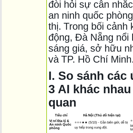
đòi hỏi sự cân nhắc 
an ninh quốc phòng
thị. Trong bối cảnh
động, Đà Nẵng nổi 
sáng giá, sở hữu nh
và TP. Hồ Chí Minh
I. So sánh các 
3 AI kh
ác nhau
quan
Tiêu chí
Hà Nội (Thủ đô hiện tại)
⭐
Vị trí Địa lý &
⭐⭐⭐★★ (5/10) - Gần biên giới, dễ bị
An ninh Quốc
b
uy hiếp trong xung đột.
phòng
l