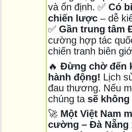
và ổn định. ✅
Có bi
chiến lược
– dễ ki
✅
Gần trung tâm
cường hợp tác quốc
chiến tranh biên giớ
🔥
Đừng chờ đến k
hành động!
Lịch sử
đau thương. Nếu mộ
chúng ta
sẽ không 
🚀
Một Việt Nam m
cường – Đà Nẵng 