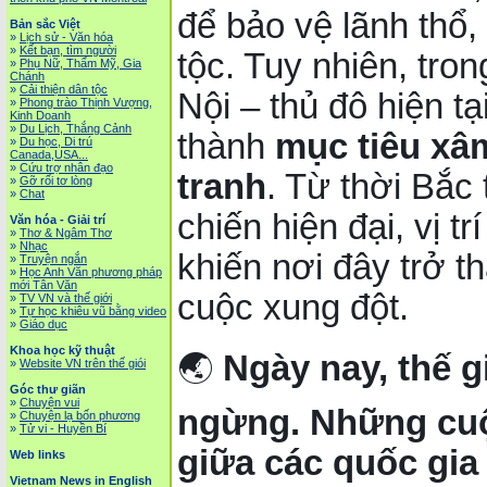
để bảo vệ lãnh thổ
Bản sắc Việt
»
Lịch sử - Văn hóa
»
Kết bạn, tìm người
tộc. Tuy nhiên, tron
»
Phụ Nữ, Thẩm Mỹ, Gia
Chánh
»
Cải thiện dân tộc
Nội – thủ đô hiện tại
»
Phong trào Thịnh Vượng,
Kinh Doanh
»
Du Lịch, Thắng Cảnh
thành
mục tiêu xâ
»
Du học, Di trú
Canada,USA...
»
Cứu trợ nhân đạo
tranh
. Từ thời Bắc
»
Gỡ rối tơ lòng
»
Chat
chiến hiện đại, vị t
Văn hóa - Giải trí
»
Thơ & Ngâm Thơ
»
Nhạc
khiến nơi đây trở 
»
Truyện ngắn
»
Học Anh Văn phương pháp
mới Tân Văn
cuộc xung đột.
»
TV VN và thế giới
»
Tự học khiêu vũ bằng video
»
Giáo dục
Khoa học kỹ thuật
🌏
Ngày nay, thế 
»
Website VN trên thế giói
Góc thư giãn
»
Chuyện vui
ngừng. Những cuộ
»
Chuyện lạ bốn phương
»
Tử vi - Huyền Bí
giữa các quốc gia
Web links
Vietnam News in English