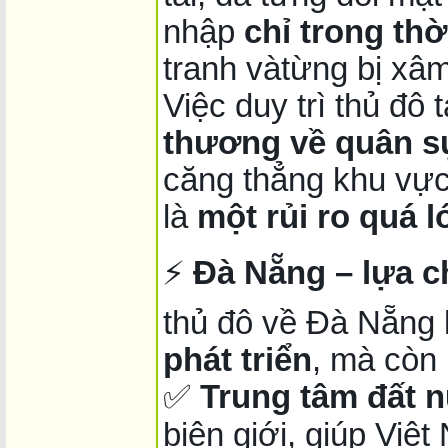
nhập
chỉ trong th
tranh vàtừng bị xâm
Việc duy trì thủ đô t
thương về quân s
căng thẳng khu vực
là
một rủi ro quá 
⚡
Đà Nẵng – lựa c
thủ đô về Đà Nẵng 
phát triển
, mà còn
✅
Trung tâm đất 
biên giới, giúp Việ