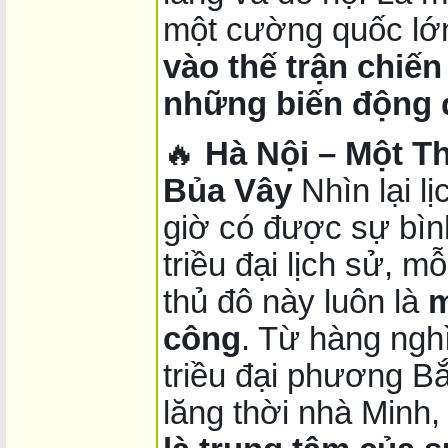
một cường quốc lớn
vào thế trận chiến
những biến động đ
🔥
Hà Nội – Một T
Bủa Vây
Nhìn lại l
giờ có được sự bìn
triều đại lịch sử, mỗ
thủ đô này luôn là
m
công
. Từ hàng ngh
triều đại phương B
lăng thời nhà Minh