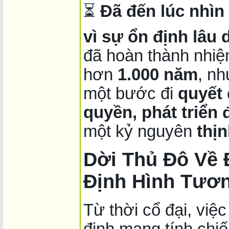
⏳
Đã đến lúc nhìn
vì sự ổn định lâu 
đã hoàn thành nhiệ
hơn
1.000 năm
, nh
một bước đi
quyết 
quyền, phát triển
một kỷ nguyên
thị
Dời Thủ Đô Về 
Định Hình Tươn
Từ thời cổ đại, việc
định mang tính chiế