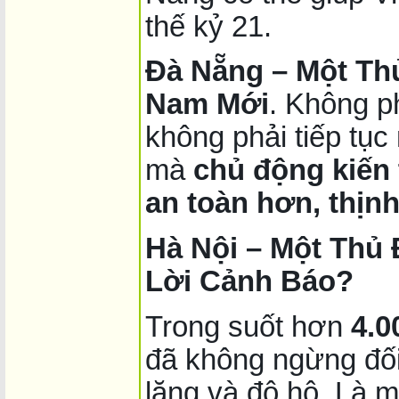
thế kỷ 21.
Đà Nẵng – Một Th
Nam Mới
. Không ph
không phải tiếp tụ
mà
chủ động kiến 
an toàn hơn, thị
Hà Nội – Một Thủ
Lời Cảnh Báo?
Trong suốt hơn
4.0
đã không ngừng đố
lăng và đô hộ. Là 