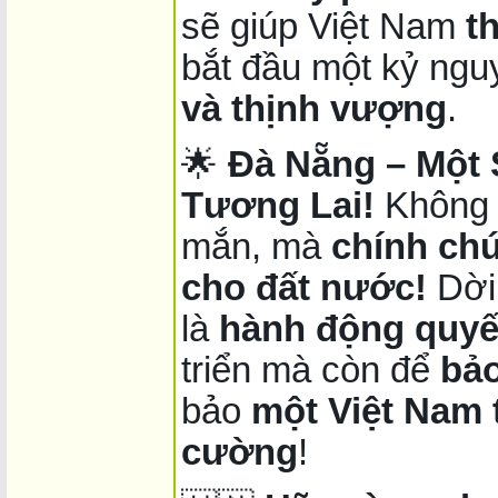
sẽ giúp Việt Nam
t
bắt đầu một kỷ ng
và thịnh vượng
.
🌟
Đà Nẵng – Một
Tương Lai!
Không p
mắn, mà
chính chú
cho đất nước!
Dời
là
hành động quyế
triển mà còn để
bảo
bảo
một Việt Nam 
cường
!