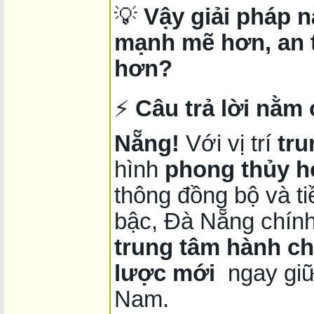
💡
Vậy giải pháp 
mạnh mẽ hơn, an 
hơn?
⚡
Câu trả lời nằm
Nẵng!
Với vị trí
tru
hình
phong thủy h
thông đồng bộ và ti
bậc, Đà Nẵng chính
trung tâm hành chí
lược mới
ngay giữa
Nam.