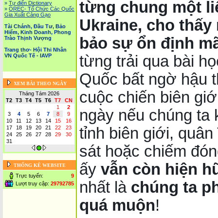
từng chung một li
»
Tự điển Dictionary
»
OREC- Tố Chức Các Quốc
Gia Xuất Cảng Gạo
Ukraine, cho thấy
Tài Chánh, Đầu Tư, Bảo
Hiểm, Kinh Doanh, Phong
bảo sự ổn định mã
Trào Thịnh Vượng
Trang thơ- Hội Thi Nhân
từng trải qua bài h
VN Quốc Tế - IAVP
Quốc bất ngờ hậu 
XEM BÀI THEO NGÀY
cuộc chiến biên giới
Tháng Tám 2026
T2
T3
T4
T5
T6
T7
CN
1
2
ngày nếu chúng ta 
3
4
5
6
7
8
9
10
11
12
13
14
15
16
tỉnh biên giới, quâ
17
18
19
20
21
22
23
24
25
26
27
28
29
30
31
sát hoặc chiếm đó
ấy
vẫn còn hiện h
THỐNG KÊ WEBSITE
Trực tuyến:
9
nhất là
chúng ta p
Lượt truy cập:
29792785
quá muộn
!