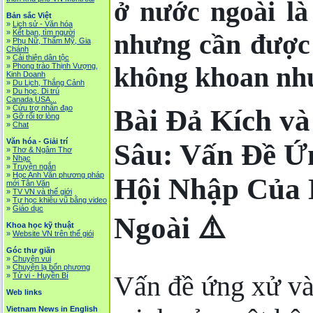
ở nước ngoài l
Bản sắc Việt
»
Lịch sử - Văn hóa
»
Kết bạn, tìm người
nhưng cần được 
»
Phụ Nữ, Thẩm Mỹ, Gia
Chánh
»
Cải thiện dân tộc
»
Phong trào Thịnh Vượng,
không khoan nh
Kinh Doanh
»
Du Lịch, Thắng Cảnh
»
Du học, Di trú
Canada,USA...
»
Cứu trợ nhân đạo
Bài Đả Kích v
»
Gỡ rối tơ lòng
»
Chat
Văn hóa - Giải trí
Sâu: Vấn Đề Ứ
»
Thơ & Ngâm Thơ
»
Nhạc
»
Truyện ngắn
»
Học Anh Văn phương pháp
Hội Nhập Của 
mới Tân Văn
»
TV VN và thế giới
»
Tự học khiêu vũ bằng video
»
Giáo dục
Ngoài ⚠️
Khoa học kỹ thuật
»
Website VN trên thế giói
Góc thư giãn
»
Chuyện vui
»
Chuyện lạ bốn phương
Vấn đề ứng xử và
»
Tử vi - Huyền Bí
Web links
Vietnam News in English