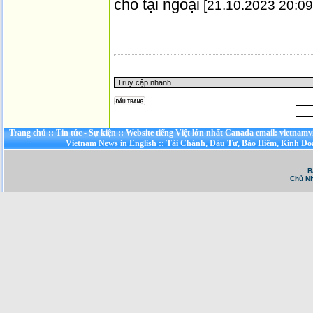
cho tại ngoại
[21.10.2023 20:09
Trang chủ
::
Tin tức - Sự kiện
::
Website tiếng Việt lớn nhất Canada email: vietnamv
Vietnam News in English
::
Tài Chánh, Đầu Tư, Bảo Hiểm, Kinh D
B
Chủ Nh