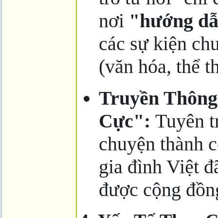
nơi
"hướng dẫ
các sự kiện ch
(văn hóa, thể t
Truyền Thôn
Cực":
Tuyên tr
chuyện thành c
gia đình Việt 
được cộng đồng