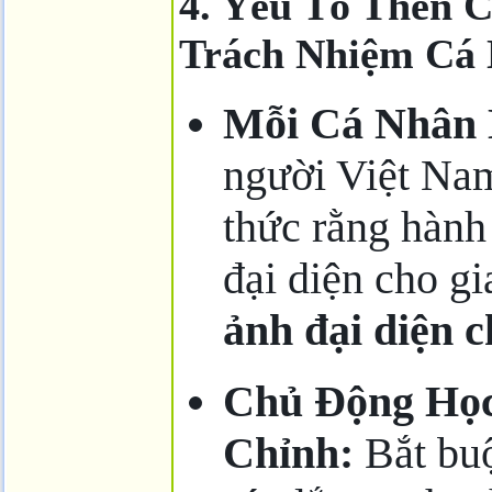
4. Yếu Tố Then 
Trách Nhiệm Cá 
Mỗi Cá Nhân 
người Việt Na
thức rằng hành
đại diện cho g
ảnh đại diện c
Chủ Động Học
Chỉnh:
Bắt buộ