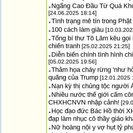
Ngẩng Cao Đầu Từ Quá Khứ
[24.06.2025 18:14]
Tình trạng mê tín trong Phậ
100 cách làm giàu
[10.03.202
Tổng bí thư Tô Lâm kêu gọi 
chiến tranh
[25.02.2025 21:25]
Diễn biến chính tình hình c
[05.02.2025 19:56]
Thảm họa cháy rừng 'như hỏ
quăng của Trump
[12.01.2025 
Nạn kỳ thị chủng tộc người 
Nhiều nước thế giới cấm côn
CHXHCNVN nhập cảnh!
[29.
Học đạo đức Bác Hồ thời XH
đạp làm nhục cô thầy giáo k
Nữ hoàng nội y vợ hụt tỷ p