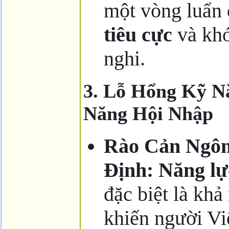
một vòng luẩn
tiêu cực
và khó
nghi.
3. Lỗ Hổng Kỹ N
Năng Hội Nhập
Rào Cản Ngôn
Định:
Năng lự
đặc biệt là khả
khiến người Vi