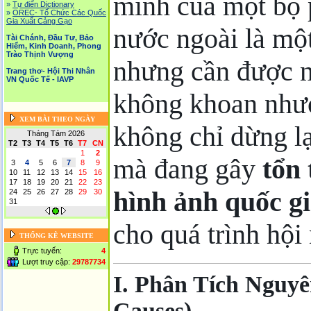
minh của một bộ 
»
Tự điển Dictionary
»
OREC- Tố Chức Các Quốc
Gia Xuất Cảng Gạo
nước ngoài là mộ
Tài Chánh, Đầu Tư, Bảo
Hiểm, Kinh Doanh, Phong
Trào Thịnh Vượng
nhưng cần được n
Trang thơ- Hội Thi Nhân
VN Quốc Tế - IAVP
không khoan như
XEM BÀI THEO NGÀY
không chỉ dừng lạ
Tháng Tám 2026
T2
T3
T4
T5
T6
T7
CN
1
2
mà đang gây
tổn
3
4
5
6
7
8
9
10
11
12
13
14
15
16
17
18
19
20
21
22
23
hình ảnh quốc g
24
25
26
27
28
29
30
31
cho quá trình hội
THỐNG KÊ WEBSITE
Trực tuyến:
4
Lượt truy cập:
29787734
I. Phân Tích Nguy
Causes)