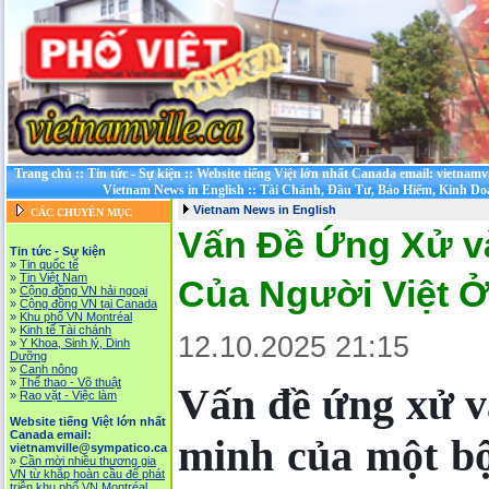
Trang chủ
::
Tin tức - Sự kiện
::
Website tiếng Việt lớn nhất Canada email: vietnamv
Vietnam News in English
::
Tài Chánh, Đầu Tư, Bảo Hiểm, Kinh D
Vietnam News in English
CÁC CHUYÊN MỤC
Vấn Đề Ứng Xử v
Tin tức - Sự kiện
»
Tin quốc tế
»
Tin Việt Nam
Của Người Việt Ở
»
Cộng đồng VN hải ngoại
»
Cộng đồng VN tại Canada
»
Khu phố VN Montréal
»
Kinh tế Tài chánh
12.10.2025 21:15
»
Y Khoa, Sinh lý, Dinh
Dưỡng
»
Canh nông
»
Thể thao - Võ thuật
Vấn đề ứng xử v
»
Rao vặt - Việc làm
Website tiếng Việt lớn nhất
Canada email:
minh của một b
vietnamville@sympatico.ca
»
Cần mời nhiều thương gia
VN từ khắp hoàn cầu để phát
triễn khu phố VN Montréal