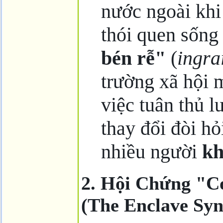
nước ngoài khi
thói quen sống
bén rễ"
(
ingra
trường xã hội 
việc tuân thủ l
thay đổi đòi h
nhiều người
kh
2. Hội Chứng "C
(The Enclave Sy