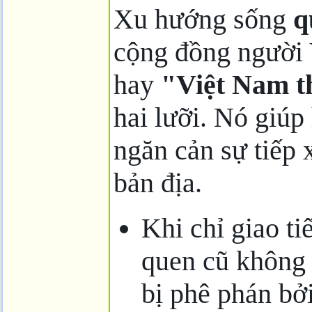
Xu hướng sống
q
cộng đồng người 
hay
"Việt Nam t
hai lưỡi. Nó giúp
ngăn cản sự tiếp 
bản địa.
Khi chỉ giao ti
quen cũ không 
bị phê phán bở