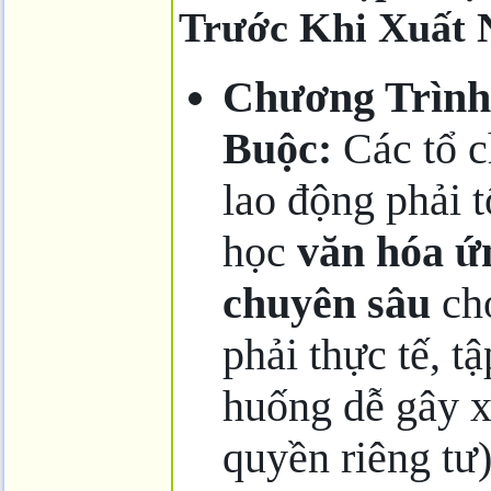
Trước Khi Xuất 
Chương Trình
Buộc:
Các tổ c
lao động phải 
học
văn hóa ứ
chuyên sâu
cho
phải thực tế, t
huống dễ gây xu
quyền riêng tư)