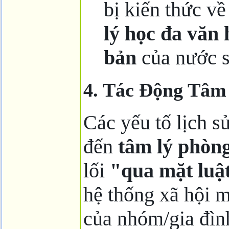
bị kiến thức v
lý học đa văn 
bản
của nước s
4. Tác Động Tâm
Các yếu tố lịch s
đến
tâm lý phòn
lối
"qua mặt luậ
hệ thống xã hội m
của nhóm/gia đình 