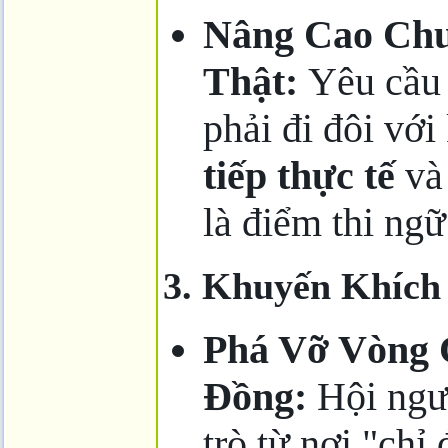
Nâng Cao Chu
Thật:
Yêu cầu 
phải đi đôi với
tiếp thực tế
và 
là điểm thi ngữ
3. Khuyến Khíc
Phá Vỡ Vòng
Đồng:
Hội ngườ
trò từ nơi "chỉ