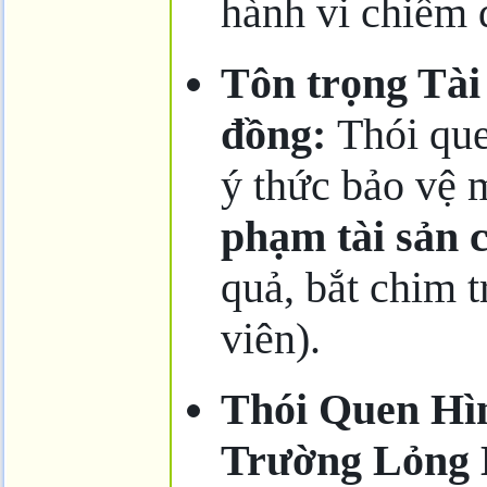
hành vi chiếm 
Tôn trọng Tài
đồng:
Thói qu
ý thức bảo vệ 
phạm tài sản 
quả, bắt chim t
viên).
Thói Quen Hì
Trường Lỏng 