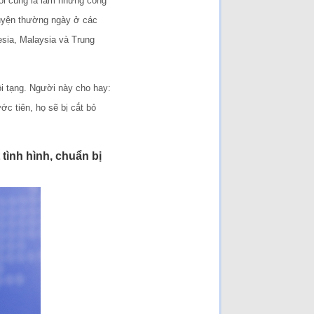
uối cùng là làm những công
huyện thường ngày ở các
sia, Malaysia và Trung
ội tạng. Người này cho hay:
c tiên, họ sẽ bị cắt bỏ
tình hình, chuẩn bị