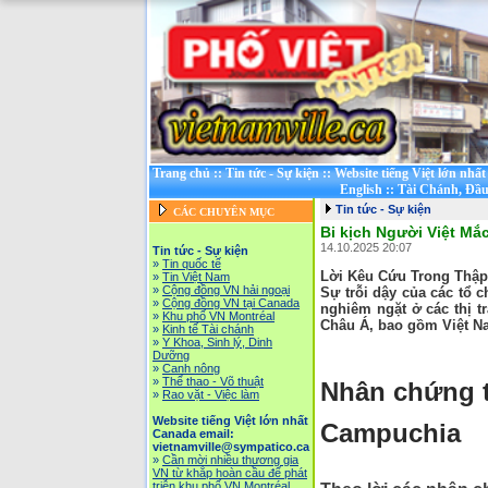
Trang chủ
::
Tin tức - Sự kiện
::
Website tiếng Việt lớn nhấ
English
::
Tài Chánh, Đầu
Tin tức - Sự kiện
CÁC CHUYÊN MỤC
Bi kịch Người Việt M
14.10.2025 20:07
Tin tức - Sự kiện
»
Tin quốc tế
Lời Kêu Cứu Trong Thậ
»
Tin Việt Nam
»
Cộng đồng VN hải ngoại
Sự trỗi dậy của các tổ 
»
Cộng đồng VN tại Canada
nghiêm ngặt ở các thị t
»
Khu phố VN Montréal
Châu Á, bao gồm Việt 
»
Kinh tế Tài chánh
»
Y Khoa, Sinh lý, Dinh
Dưỡng
»
Canh nông
»
Thể thao - Võ thuật
Nhân chứng t
»
Rao vặt - Việc làm
Website tiếng Việt lớn nhất
Campuchia
Canada email:
vietnamville@sympatico.ca
»
Cần mời nhiều thương gia
VN từ khắp hoàn cầu để phát
triễn khu phố VN Montréal