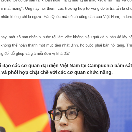
 thường tới đó để bán tài khoản ngân hàng nhưng lại mắc kẹt ở nơi này và c
hí mất mạng". Ông này nói thêm, các trường hợp tử vong do bị tra tấn là c
n nhân không chỉ là người Hàn Quốc mà có cả công dân của Việt Nam, Indone
ay, một số nạn nhân bị buộc tội làm việc không hiệu quả đã bị bán để lấy n
hông thể hoàn thành một mục tiêu nhất định, họ buộc phải bán nội tạng. Trướ
g đối dễ ghép và giá mỗi đơn vị khá đắt".
ỉ đạo các cơ quan đại diện Việt Nam tại Campuchia bám sát 
 và phối hợp chặt chẽ với các cơ quan chức năng.