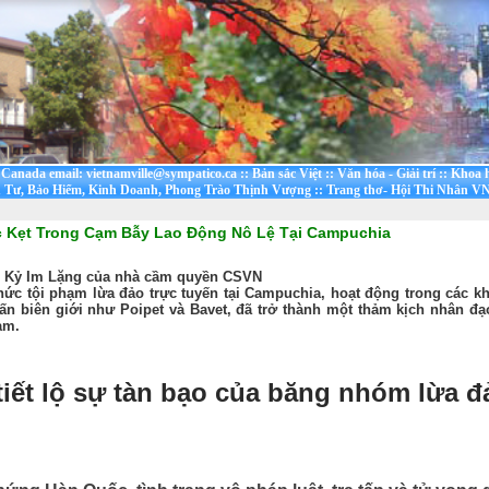
t Canada email: vietnamville@sympatico.ca
::
Bản sắc Việt
::
Văn hóa - Giải trí
::
Khoa h
 Tư, Bảo Hiểm, Kinh Doanh, Phong Trào Thịnh Vượng
::
Trang thơ- Hội Thi Nhân VN
ắc Kẹt Trong Cạm Bẫy Lao Động Nô Lệ Tại Campuchia
p Kỷ Im Lặng của nhà cầm quyền CSVN
chức tội phạm lừa đảo trực tuyến tại Campuchia, hoạt động trong các 
rấn biên giới như Poipet và Bavet, đã trở thành một thảm kịch nhân đ
Nam.
iết lộ sự tàn bạo của băng nhóm lừa đ