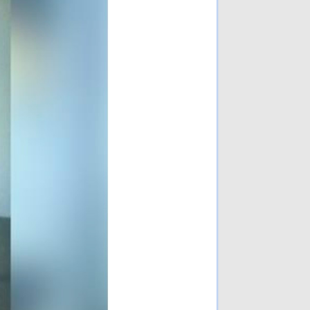
Nhân đạo là một phần của
sức mạnh quốc gia!
[Đã
đọc: 158 lần]
Cuộc chiến Việt Nam khi
người lớn xúi con nít ăn cứt
gà!
[Đã đọc: 105 lần]
Cuộc chiến chống Pháp
1945–1954 là một cuộc
chiến không cần thiết chỉ
đẻ vinh danh chủ nghĩa CS
quốc tế và người CS
[Đã
đọc: 94 lần]