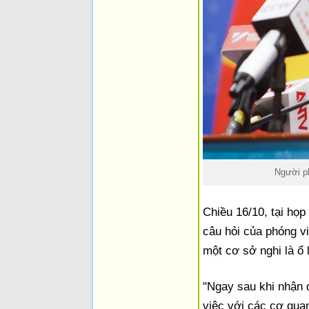
Người p
Chiều 16/10, tại họ
câu hỏi của phóng v
một cơ sở nghi là ổ
"Ngay sau khi nhận 
việc với các cơ qua