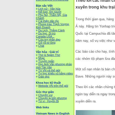
Theo lời các nhân c
Bản sắc Việt
xuyên trong khu trạ
»
Lịch sử - Văn hóa
»
Kết bạn, tìm người
»
Phụ Nữ, Thẩm Mỹ, Gia
Chánh
Trong thời gian qua, hàn
»
Cải thiện dân tộc
»
Phong trào Thịnh Vượng,
Á này. Hãng tin Yonhap tr
Kinh Doanh
»
Du Lịch, Thắng Cảnh
Quốc tại Campuchia đã tăn
»
Du học, Di trú
Canada,USA...
»
Cứu trợ nhân đạo
năm nay, số vụ việc như 
»
Gỡ rối tơ lòng
»
Chat
Các báo cáo cho hay, tính 
Văn hóa - Giải trí
»
Thơ & Ngâm Thơ
»
Nhạc
các nhóm tội phạm lừa đ
»
Truyện ngắn
»
Học Anh Văn phương pháp
mới Tân Văn
Một số nạn nhân bị bán ch
»
TV VN và thế giới
»
Tự học khiêu vũ bằng video
Bave. Những người này sẽ 
»
Giáo dục
Khoa học kỹ thuật
»
Website VN trên thế giói
Theo lời các nhân chứng t
Góc thư giãn
ngón tay diễn ra ngay tron
»
Chuyện vui
»
Chuyện lạ bốn phương
xuyên diễn ra.
»
Tử vi - Huyền Bí
Web links
Vietnam News in English