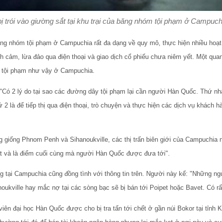
ị trói vào giường sắt tại khu trại của băng nhóm tội phạm ở Campuc
ăng nhóm tội phạm ở Campuchia rất đa dạng về quy mô, thực hiện nhiều hoạt
h cảm, lừa đảo qua điện thoại và giao dịch cổ phiếu chưa niêm yết. Một qu
 tội phạm như vậy ở Campuchia.
Có 2 lý do tại sao các đường dây tội phạm lại cần người Hàn Quốc. Thứ nhấ
 2 là để tiếp thị qua điện thoại, trò chuyện và thực hiện các dịch vụ khách
 giống Phnom Penh và Sihanoukville, các thị trấn biên giới của Campuchia 
t và là điểm cuối cùng mà người Hàn Quốc được đưa tới".
 tại Campuchia cũng đồng tình với thông tin trên. Người này kể: "Những ng
kville hay mắc nợ tại các sòng bạc sẽ bị bán tới Poipet hoặc Bavet. Có r
viên đại học Hàn Quốc được cho bị tra tấn tới chết ở gần núi Bokor tại tỉnh 