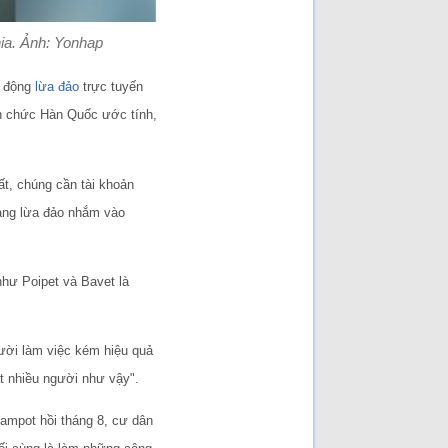
hia. Ảnh: Yonhap
 động
lừa đảo
trực tuyến
an chức Hàn Quốc ước tính,
t, chúng cần tài khoản
 hàng lừa đảo nhắm vào
như Poipet và Bavet là
ười làm việc kém hiệu quả
ất nhiều người như vậy".
Kampot hồi tháng 8, cư dân