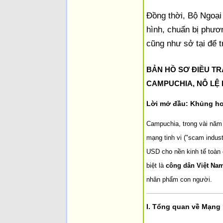
Đồng thời, Bộ Ngoại
hình, chuẩn bị phươ
cũng như sở tại để t
BẢN HỒ SƠ ĐIỀU TR
CAMPUCHIA, NÔ LỆ 
Lời mở đầu: Khủng hoả
Campuchia, trong vài năm 
mạng tinh vi ("scam indus
USD cho nền kinh tế toàn 
biệt là
công dân Việt Na
nhân phẩm con người.
I. Tổng quan về Mạng