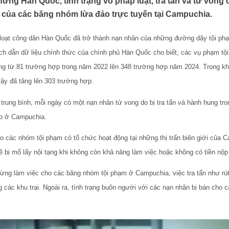
hứng Hàn Quốc, tình trạng vô pháp luật, tra tấn và tử vong 
i của các băng nhóm lừa đảo trực tuyến tại Campuchia.
g loạt công dân Hàn Quốc đã trở thành nạn nhân của những đường dây tội ph
ích dẫn dữ liệu chính thức của chính phủ Hàn Quốc cho biết, các vụ phạm t
g từ 81 trường hợp trong năm 2022 lên 348 trường hợp năm 2024. Trong khi 
vậy đã tăng lên 303 trường hợp.
trung bình, mỗi ngày có một nạn nhân tử vong do bị tra tấn và hành hung tro
ảo ở Campuchia.
o các nhóm tội phạm có tổ chức hoạt động tại những thị trấn biên giới của 
bị mổ lấy nội tạng khi không còn khả năng làm việc hoặc không có tiền nộp
ừng làm việc cho các băng nhóm tội phạm ở Campuchia, việc tra tấn như rút
g các khu trại. Ngoài ra, tình trạng buôn người với các nạn nhân bị bán cho 