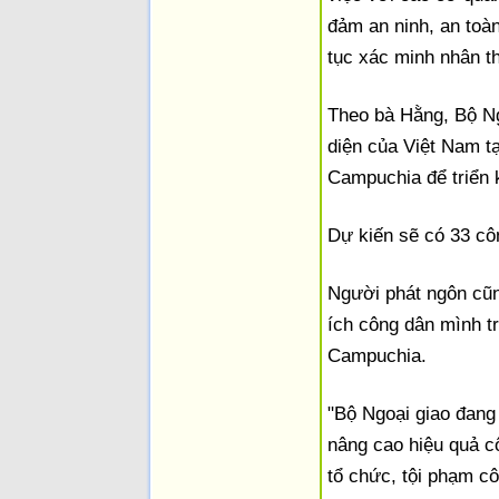
đảm an ninh, an toàn
tục xác minh nhân t
Theo bà Hằng, Bộ Ng
diện của Việt Nam t
Campuchia để triển 
Dự kiến sẽ có 33 cô
Người phát ngôn cũn
ích công dân mình tr
Campuchia.
"Bộ Ngoại giao đang 
nâng cao hiệu quả c
tổ chức, tội phạm c