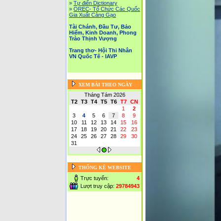
»
Tự điển Dictionary
»
OREC- Tố Chức Các Quốc
Gia Xuất Cảng Gạo
Tài Chánh, Đầu Tư, Bảo
Hiểm, Kinh Doanh, Phong
Trào Thịnh Vượng
Trang thơ- Hội Thi Nhân
VN Quốc Tế - IAVP
XEM BÀI THEO NGÀY
Tháng Tám 2026
T2
T3
T4
T5
T6
T7
CN
1
2
3
4
5
6
7
8
9
10
11
12
13
14
15
16
17
18
19
20
21
22
23
24
25
26
27
28
29
30
31
THỐNG KÊ WEBSITE
Trực tuyến:
4
Lượt truy cập:
29784943