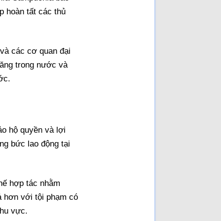
p hoàn tất các thủ
 và các cơ quan đại
năng trong nước và
ớc.
ảo hộ quyền và lợi
ng bức lao động tại
 chế hợp tác nhằm
ả hơn với tội phạm có
khu vực.