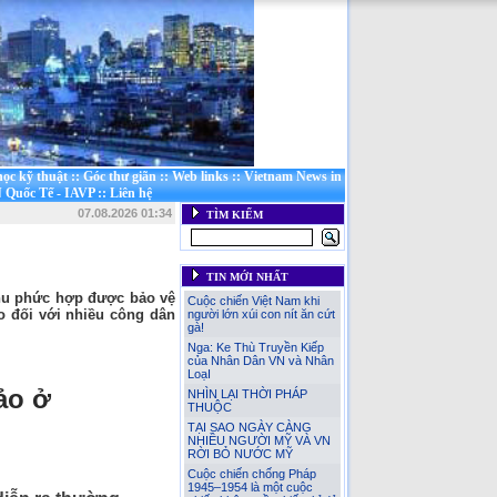
ọc kỹ thuật
::
Góc thư giãn
::
Web links
::
Vietnam News in
 Quốc Tế - IAVP
::
Liên hệ
07.08.2026 01:34
TÌM KIẾM
TIN MỚI NHẤT
khu phức hợp được bảo vệ
Cuộc chiến Việt Nam khi
ạo đối với nhiều công dân
người lớn xúi con nít ăn cứt
gà!
Nga: Ke Thù Truyền Kiếp
của Nhân Dân VN và Nhân
LoạI
ảo ở
NHÌN LẠI THỜI PHÁP
THUỘC
TẠI SAO NGÀY CÀNG
NHIỀU NGƯỜI MỸ VÀ VN
RỜI BỎ NƯỚC MỸ
Cuộc chiến chống Pháp
1945–1954 là một cuộc