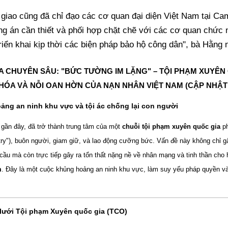
 giao cũng đã chỉ đạo các cơ quan đại diện Việt Nam tại Ca
ng án cần thiết và phối hợp chặt chẽ với các cơ quan chức 
riển khai kịp thời các biện pháp bảo hộ công dân", bà Hằng 
A CHUYÊN SÂU: "BỨC TƯỜNG IM LẶNG" – TỘI PHẠM XUYÊN 
HÓA VÀ NỖI OAN HỜN CỦA NẠN NHÂN VIỆT NAM (CẬP NHẬT 1
ng an ninh khu vực và tội ác chống lại con người
gần đây, đã trở thành trung tâm của một
chuỗi tội phạm xuyên quốc gia
ph
try"), buôn người, giam giữ, và lao động cưỡng bức. Vấn đề này không chỉ gâ
cầu mà còn trực tiếp gây ra tổn thất nặng nề về nhân mạng và tinh thần cho
m
. Đây là một cuộc khủng hoảng an ninh khu vực, làm suy yếu pháp quyền và
 lưới Tội phạm Xuyên quốc gia (TCO)