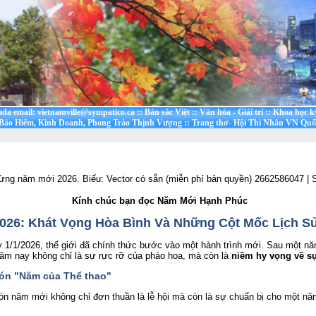
ada email: vietnamville@sympatico.ca
::
Bản sắc Việt
::
Văn hóa - Giải trí
::
Khoa học k
 Bảo Hiểm, Kinh Doanh, Phong Trào Thịnh Vượng
::
Trang thơ- Hội Thi Nhân VN Quố
Kính chúc bạn đọc Năm Mới Hạnh Phúc
026: Khát Vọng Hòa Bình Và Những Cột Mốc Lịch S
 1/1/2026, thế giới đã chính thức bước vào một hành trình mới. Sau một nă
 năm nay không chỉ là sự rực rỡ của pháo hoa, mà còn là
niềm hy vọng về s
đón "Năm của Thể thao"
ón năm mới không chỉ đơn thuần là lễ hội mà còn là sự chuẩn bị cho một n