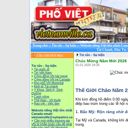
Trang chủ
::
Tin tức - Sự kiện
::
Website tiếng Việt lớn nhất Can
Tài Chánh, Đầu Tư,
Tin tức - Sự kiện
CÁC CHUYÊN MỤC
Chúc Mừng Năm Mới 2026
01.01.2026 19:26
Tin tức - Sự kiện
»
Tin quốc tế
»
Tin Việt Nam
»
Cộng đồng VN hải ngoại
»
Cộng đồng VN tại Canada
»
Khu phố VN Montréal
»
Kinh tế Tài chánh
Thế Giới Chào Năm 2
»
Y Khoa, Sinh lý, Dinh
Dưỡng
»
Canh nông
Khi kim đồng hồ điểm 0:00 ngày
»
Thể thao - Võ thuật
điệp bao trùm trong các lễ hội
»
Rao vặt - Việc làm
Website tiếng Việt lớn nhất
1. Bắc Mỹ: Rộn ràng chờ 
Canada email:
vietnamville@sympatico.ca
Tại Mỹ và Canada, không khí đ
»
Cần mời nhiều thương gia
trọng.
VN từ khắp hoàn cầu để phát
triễn khu phố VN Montréal