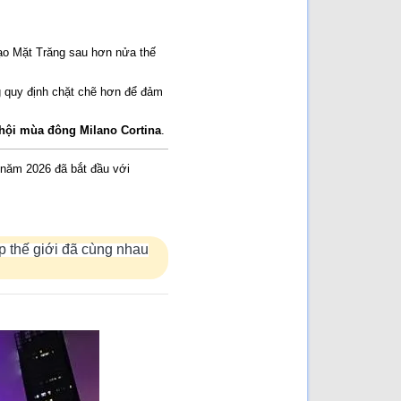
đọc: 164 lần]
Cuộc chiến Việt Nam khi
người lớn xúi con nít ăn cứt
gà!
[Đã đọc: 112 lần]
đạo Mặt Trăng sau hơn nửa thế
Cuộc chiến chống Pháp
1945–1954 là một cuộc
chiến không cần thiết chỉ
đẻ vinh danh chủ nghĩa CS
g quy định chặt chẽ hơn để đảm
quốc tế và người CS
[Đã
đọc: 98 lần]
hội mùa đông Milano Cortina
.
 năm 2026 đã bắt đầu với
p thế giới đã cùng nhau