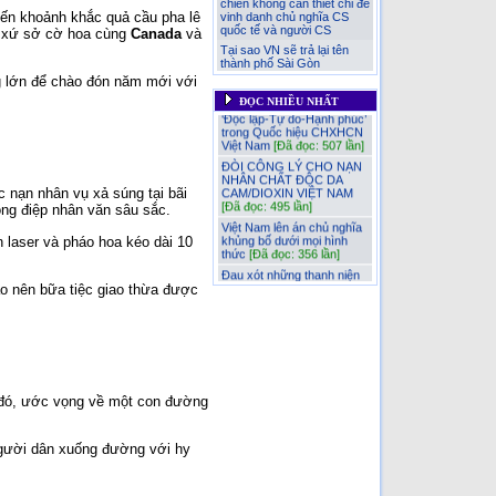
chiến không cần thiết chỉ đẻ
ến khoảnh khắc quả cầu pha lê
vinh danh chủ nghĩa CS
quốc tế và người CS
m xứ sở cờ hoa cùng
Canada
và
Tại sao VN sẽ trả lại tên
thành phố Sài Gòn
Thêm nhận thức về 6 chữ
ng lớn để chào đón năm mới với
Ai Giết Tướng Đỗ Cao Trí?
‘Độc lập-Tự do-Hạnh phúc’
trong Quốc hiệu CHXHCN
ĐỌC NHIỀU NHẤT
🇻🇳 ĐỆ NHẤT CỘNG
Việt Nam
[Đã đọc: 507 lần]
HÒA (1955–1963): THÀNH
QUẢ, HẠN CHẾ VÀ
ĐÒI CÔNG LÝ CHO NẠN
NGUYÊN NHÂN SỤP ĐỔ
NHÂN CHẤT ĐỘC DA
CAM/DIOXIN VIỆT NAM
Nhân đạo là một phần của
[Đã đọc: 495 lần]
sức mạnh quốc gia!
nạn nhân vụ xả súng tại bãi
Việt Nam lên án chủ nghĩa
Đau xót những thanh niện
khủng bố dưới mọi hình
ông điệp nhân văn sâu sắc.
VN bị lừa sang Nga chiến
thức
[Đã đọc: 356 lần]
đấu và chết tại chiến
trường Ukraine
ễn laser và pháo hoa kéo dài 10
Đau xót những thanh niện
VN bị lừa sang Nga chiến
Việt Nam lên án chủ nghĩa
đấu và chết tại chiến
khủng bố dưới mọi hình
trường Ukraine
[Đã đọc:
thức
ạo nên bữa tiệc giao thừa được
323 lần]
ĐÒI CÔNG LÝ CHO NẠN
Tại sao VN sẽ trả lại tên
NHÂN CHẤT ĐỘC DA
thành phố Sài Gòn
[Đã
CAM/DIOXIN VIỆT NAM
đọc: 212 lần]
Thêm nhận thức về 6 chữ
‘Độc lập-Tự do-Hạnh phúc’
🇻🇳 ĐỆ NHẤT CỘNG
trong Quốc hiệu CHXHCN
HÒA (1955–1963): THÀNH
Việt Nam
QUẢ, HẠN CHẾ VÀ
đó, ước vọng về một con đường
NGUYÊN NHÂN SỤP ĐỔ
NỖI ĐAU LẶP LẠI CỦA
[Đã đọc: 186 lần]
“ĐẠI NGU” – TỪ NHÀ HỒ
ĐẾN THỜI HIỆN ĐẠI
Ai Giết Tướng Đỗ Cao Trí?
người dân xuống đường với hy
[Đã đọc: 170 lần]
Chủ nghĩa Cộng sản và
chủ nghĩa Xã hội trò lừa bịp
Nhân đạo là một phần của
thế kỷ cho các ngu dân
sức mạnh quốc gia!
[Đã