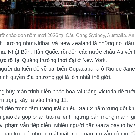
rỡ chào đón năm mới 2026 tại Cầu Cảng Sydney, Australia. 
h Dương như Kiribati và New Zealand là những nơi đầu
alia, Nhật Bản, Hàn Quốc, rồi đến các nước châu Âu với
rực rỡ tại Quảng trường thời đại ở New York.
u người dự kiến đổ về bãi biển Copacabana ở Rio de Jane
nh quyền địa phương gọi là lớn nhất thế giới.
ng hủy màn trình diễn pháo hoa tại Cảng Victoria để tư
m trọng xảy ra vào tháng 11.
 đến trong tâm trạng trái chiều. Sau 2 năm xung đột k
oại giao đã góp phần tạo ra lệnh ngừng bắn mong manh g
 vi phạm vẫn tiếp diễn. Nhiều người dân Gaza bày tỏ h
 bạo lực, dù những mất mát trong năm cũ vẫn còn in đ