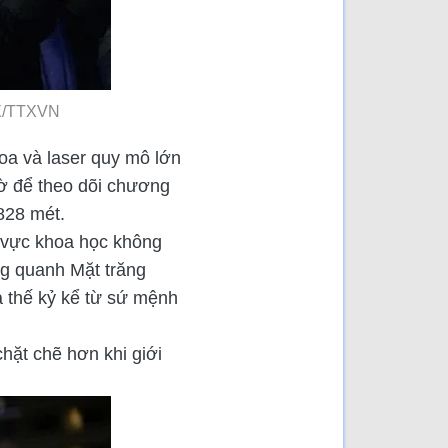
HX/TTXVN
hoa và laser quy mô lớn
iờ để theo dõi chương
828 mét.
h vực khoa học không
ng quanh Mặt trăng
a thế kỷ kể từ sứ mệnh
chặt chẽ hơn khi giới