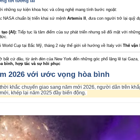
ng tới tương lai
ới những sự kiện khoa học và công nghệ mang tính bước ngoặt:
:
NASA chuẩn bị triển khai sứ mệnh
Artemis II
, đưa con người trở lại quỹ 
tạo (AI):
Tiếp tục là tâm điểm của sự phát triển nhưng sẽ đối mặt với nhữn
đức.
 World Cup tại Bắc Mỹ, tháng 2 này thế giới sẽ hướng về Italy với
Thế vận 
 bất cứ đâu, từ ánh đèn của New York đến những góc phố lặng lẽ tại Gaza,
a bình, hợp tác và sự hồi phục
ăm 2026 với ước vọng hòa bình
 thời khắc chuyển giao sang năm mới 2026, người dân trên khắ
mới, khép lại năm 2025 đầy biến động.