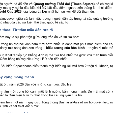
ệu người đã đổ dồn về
Quảng trường Thời đại (Times Square)
để chứng ki
ày mang ý nghĩa đặc biệt khi Mỹ bắt đầu đếm ngược đến tháng 6 – thời điể
orld Cup 2026
, giải bóng đá lớn nhất lịch sử với 48 đội tham dự.
Vancouver, giữa cái lạnh đặc trưng, người dân tập trung tại các quảng trườ
hủ nhà của các sự kiện thể thao quốc tế sắp tới.
 thoa: Từ trầm mặc đến rực rỡ
năm nay là sự pha trộn giữa lòng trắc ẩn và sự xa hoa:
trong những nơi đón năm mới sớm nhất đã dành một phút mặc niệm cho các 
ydney rực sáng ánh đèn trắng –
biểu tượng của hòa bình
– truyền đi một th
rj Khalifa tiếp tục khẳng định vị thế "xa hoa nhất thế giới" với màn trình di
 828m bằng những hiệu ứng LED tiên tiến nhất.
Bãi biển Copacabana biến thành một biển người với hơn 2 triệu du khách, t
 hy vọng mong manh
bất ổn, năm 2026 đến với những cảm xúc đặc biệt:
 năm mới trong bối cảnh một lệnh ngừng bắn mong manh. Dù mất mát còn 
ễn là điều hiện hữu rõ nhất trong lời cầu nguyện của họ.
ệm tròn một năm ngày cựu Tổng thống Bashar al-Assad rời bỏ quyền lực, 
 định và tái thiết đất nước.