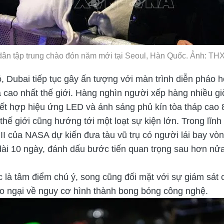
ân tập trung chào đón năm mới tại Seoul, Hàn Quốc. Ảnh: T
, Dubai tiếp tục gây ấn tượng với màn trình diễn pháo 
nhà cao nhất thế giới. Hàng nghìn người xếp hàng nhiều g
 kết hợp hiệu ứng LED và ánh sáng phủ kín tòa tháp cao 
ế giới cũng hướng tới một loạt sự kiện lớn. Trong lĩn
II của NASA dự kiến đưa tàu vũ trụ có người lái bay vò
dài 10 ngày, đánh dấu bước tiến quan trọng sau hơn nử
ục là tâm điểm chú ý, song cũng đối mặt với sự giám sát 
lo ngại về nguy cơ hình thành bong bóng công nghệ.