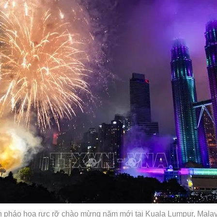
 pháo hoa rực rỡ chào mừng năm mới tại Kuala Lumpur, Malay