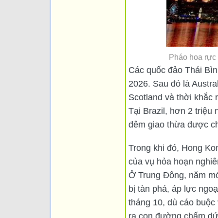
Pháo hoa rực 
Các quốc đảo Thái Bìn
2026. Sau đó là Austr
Scotland và thời khắc 
Tại Brazil, hơn 2 triệ
đêm giao thừa được chí
Trong khi đó, Hong Ko
của vụ hỏa hoạn nghiê
Ở Trung Đông, năm mới
bị tàn phá, áp lực ng
tháng 10, dù cáo buộc
ra con đường chấm dứt