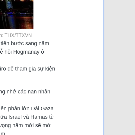
Ảnh: THX/TTXVN
 tiên bước sang năm
 lễ hội Hogmanay ở
iro để tham gia sự kiện
ởng nhớ các nạn nhân
hiến phần lớn Dải Gaza
iữa Israel và Hamas từ
y vọng năm mới sẽ mở
ậm.