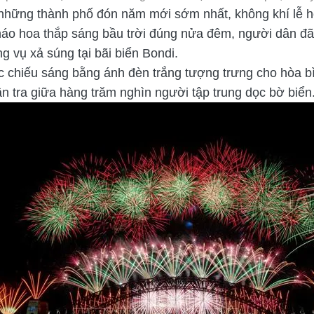
 những thành phố đón năm mới sớm nhất, không khí lễ h
háo hoa thắp sáng bầu trời đúng nửa đêm, người dân đ
g vụ xả súng tại bãi biển Bondi.
chiếu sáng bằng ánh đèn trắng tượng trưng cho hòa bìn
n tra giữa hàng trăm nghìn người tập trung dọc bờ biển