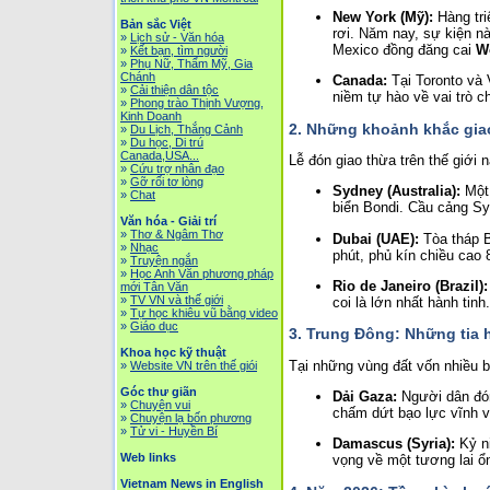
New York (Mỹ):
Hàng tri
Bản sắc Việt
rơi. Năm nay, sự kiện n
»
Lịch sử - Văn hóa
Mexico đồng đăng cai
W
»
Kết bạn, tìm người
»
Phụ Nữ, Thẩm Mỹ, Gia
Chánh
Canada:
Tại Toronto và 
»
Cải thiện dân tộc
niềm tự hào về vai trò c
»
Phong trào Thịnh Vượng,
Kinh Doanh
2. Những khoảnh khắc giao
»
Du Lịch, Thắng Cảnh
»
Du học, Di trú
Canada,USA...
Lễ đón giao thừa trên thế giới 
»
Cứu trợ nhân đạo
»
Gỡ rối tơ lòng
Sydney (Australia):
Một 
»
Chat
biển Bondi. Cầu cảng S
Văn hóa - Giải trí
»
Thơ & Ngâm Thơ
Dubai (UAE):
Tòa tháp Bu
»
Nhạc
phút, phủ kín chiều cao
»
Truyện ngắn
»
Học Anh Văn phương pháp
Rio de Janeiro (Brazil):
mới Tân Văn
»
TV VN và thế giới
coi là lớn nhất hành tinh.
»
Tự học khiêu vũ bằng video
»
Giáo dục
3. Trung Đông: Những tia
Khoa học kỹ thuật
Tại những vùng đất vốn nhiều 
»
Website VN trên thế giói
Góc thư giãn
Dải Gaza:
Người dân đón
»
Chuyện vui
chấm dứt bạo lực vĩnh vi
»
Chuyện lạ bốn phương
»
Tử vi - Huyền Bí
Damascus (Syria):
Kỷ ni
Web links
vọng về một tương lai ổn
Vietnam News in English