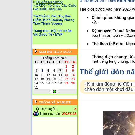
4. Năm 2026: Tầm nhìn hướ
»
Tự điển Dictionary
»
OREC- Tố Chức Các Quốc
Thế giới bước vào năm 2026 v
Gia Xuất Cảng Gạo
Tài Chánh, Đầu Tư, Bảo
Chinh phục không gian
Hiểm, Kinh Doanh, Phong
kỷ.
Trào Thịnh Vượng
Kỷ nguyên Trí tuệ Nhân 
Trang thơ- Hội Thi Nhân
VN Quốc Tế - IAVP
bảo tính an toàn và đạo 
Thể thao thế giới:
Ngoài
XEM BÀI THEO NGÀY
Thông điệp chung:
Dù ở
Tháng Tám 2026
một tiếng lòng chung:
Hò
T2
T3
T4
T5
T6
T7
CN
1
2
Thế giới đón n
3
4
5
6
7
8
9
10
11
12
13
14
15
16
17
18
19
20
21
22
23
- Khi kim đồng hồ điểm
24
25
26
27
28
29
30
31
chào đón một khởi đầu 
THỐNG KÊ WEBSITE
Trực tuyến:
3
Lượt truy cập:
29787118