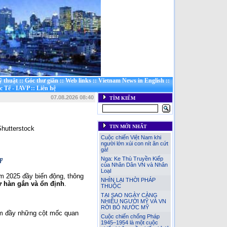
ỹ thuật
::
Góc thư giãn
::
Web links
::
Vietnam News in English
::
c Tế - IAVP
::
Liên hệ
07.08.2026 08:40
TÌM KIẾM
TIN MỚI NHẤT
Cuộc chiến Việt Nam khi
người lớn xúi con nít ăn cứt
gà!
ử
Nga: Ke Thù Truyền Kiếp
của Nhân Dân VN và Nhân
LoạI
m 2025 đầy biến động, thông
NHÌN LẠI THỜI PHÁP
ự hàn gắn và ổn định
.
THUỘC
TẠI SAO NGÀY CÀNG
NHIỀU NGƯỜI MỸ VÀ VN
RỜI BỎ NƯỚC MỸ
ăm đầy những cột mốc quan
Cuộc chiến chống Pháp
1945–1954 là một cuộc