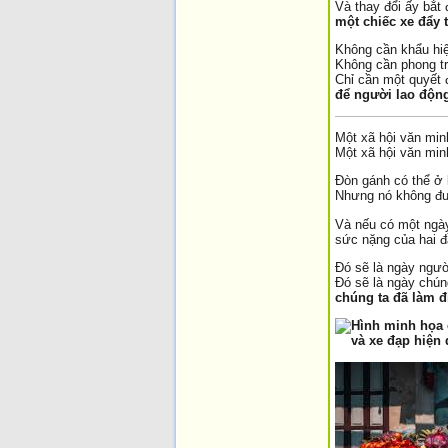
Và thay đổi ấy bắt 
một chiếc xe đẩy 
Không cần khẩu hi
Không cần phong tr
Chỉ cần một quyết 
để người lao độn
Một xã hội văn min
Một xã hội văn minh
Đòn gánh có thể ở l
Nhưng nó không đượ
Và nếu có một ngày
sức nặng của hai đ
Đó sẽ là ngày ngườ
Đó sẽ là ngày chúng
chúng ta đã làm đ