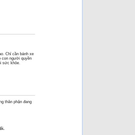
ao. Chỉ cần bánh xe
ho con người quyền
i sức khỏe.
ng thân phận đang
ổi.