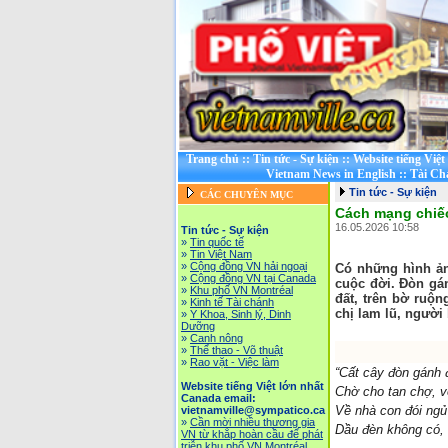
Trang chủ
::
Tin tức - Sự kiện
::
Website tiếng Việ
Vietnam News in English
::
Tài Ch
Tin tức - Sự kiện
CÁC CHUYÊN MỤC
Cách mạng chiế
16.05.2026 10:58
Tin tức - Sự kiện
»
Tin quốc tế
»
Tin Việt Nam
»
Cộng đồng VN hải ngoại
Có những hình ản
»
Cộng đồng VN tại Canada
cuộc đời. Đòn gá
»
Khu phố VN Montréal
đất, trên bờ ruộ
»
Kinh tế Tài chánh
chị lam lũ, người
»
Y Khoa, Sinh lý, Dinh
Dưỡng
»
Canh nông
»
Thể thao - Võ thuật
»
Rao vặt - Việc làm
“Cất cây đòn gánh đ
Website tiếng Việt lớn nhất
Chờ cho tan chợ, về
Canada email:
Về nhà con đói ngủ
vietnamville@sympatico.ca
»
Cần mời nhiều thương gia
Dầu đèn không có, 
VN từ khắp hoàn cầu để phát
triễn khu phố VN Montréal