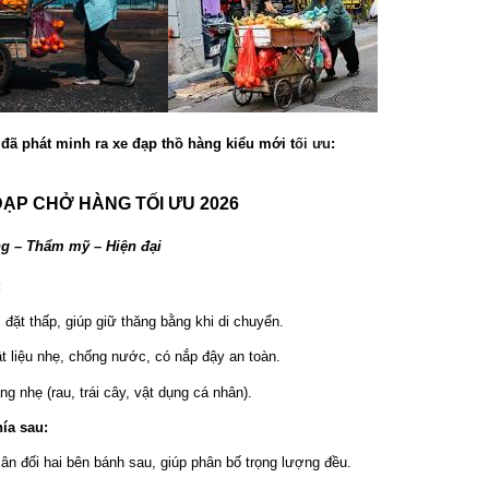
ã phát minh ra xe đạp thồ hàng kiểu mới t
ối
ưu
:
ĐẠP CHỞ HÀNG TỐI ƯU 2026
ng – Thẩm mỹ – Hiện đại
:
 đặt thấp, giúp giữ thăng bằng khi di chuyển.
t liệu nhẹ, chống nước, có nắp đậy an toàn.
g nhẹ (rau, trái cây, vật dụng cá nhân).
hía sau:
cân đối hai bên bánh sau, giúp phân bố trọng lượng đều.