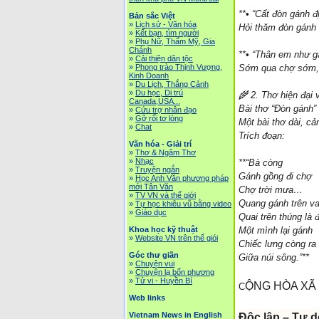
**• “Cất đòn gánh đị
Bản sắc Việt
»
Lịch sử - Văn hóa
Hỏi thăm đòn gánh 
»
Kết bạn, tìm người
»
Phụ Nữ, Thẩm Mỹ, Gia
Chánh
**• “Thân em như g
»
Cải thiện dân tộc
»
Phong trào Thịnh Vượng,
Sớm qua chợ sớm, 
Kinh Doanh
»
Du Lịch, Thắng Cảnh
»
Du học, Di trú
🌾 2. Thơ hiện đại 
Canada,USA...
Bài thơ “Đòn gánh
»
Cứu trợ nhân đạo
»
Gỡ rối tơ lòng
Một bài thơ dài, c
»
Chat
Trích đoạn:
Văn hóa - Giải trí
»
Thơ & Ngâm Thơ
»
Nhạc
**“Bà còng
»
Truyện ngắn
Gánh gồng đi chợ
»
Học Anh Văn phương pháp
mới Tân Văn
Chợ trời mưa…
»
TV VN và thế giới
Quang gánh trên va
»
Tự học khiêu vũ bằng video
»
Giáo dục
Quai trên thúng là
Khoa học kỹ thuật
Một mình lại gánh
»
Website VN trên thế giói
Chiếc lưng còng ra
Góc thư giãn
Giữa núi sông.”**
»
Chuyện vui
»
Chuyện lạ bốn phương
»
Tử vi - Huyền Bí
ỘNG HÒA XÃ 
C
Web links
Vietnam News in English
Độc lập – Tự 