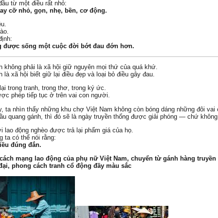
đầu từ một điều rất nhỏ:
tay cỡ nhỏ, gọn, nhẹ, bền, cơ động.
ệu.
ào.
định:
g được sống một cuộc đời bớt đau đớn hơn.
h không phải là xã hội giữ nguyên mọi thứ của quá khứ.
 là xã hội biết giữ lại điều đẹp và loại bỏ điều gây đau.
ại trong tranh, trong thơ, trong ký ức.
c phép tiếp tục ở trên vai con người.
, ta nhìn thấy những khu chợ Việt Nam không còn bóng dáng những đôi vai
ầu quang gánh, thì đó sẽ là ngày truyền thống được giải phóng — chứ không 
i lao động nghèo được trả lại phẩm giá của họ.
 ta có thể nói rằng:
iều đúng đắn.