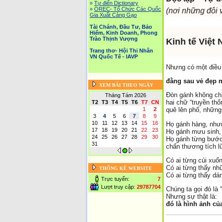
»
Tự điển Dictionary
»
OREC- Tố Chức Các Quốc
(nơi những đôi 
Gia Xuất Cảng Gạo
Tài Chánh, Đầu Tư, Bảo
Hiểm, Kinh Doanh, Phong
Trào Thịnh Vượng
Kinh tế Việt
Trang thơ- Hội Thi Nhân
VN Quốc Tế - IAVP
Nhưng có một điều 
đằng sau vẻ đẹp 
XEM BÀI THEO NGÀY
Đòn gánh không chỉ
Tháng Tám 2026
hai chữ “truyền th
T2
T3
T4
T5
T6
T7
CN
1
2
quê lên phố, những
3
4
5
6
7
8
9
10
11
12
13
14
15
16
Họ gánh hàng, như
17
18
19
20
21
22
23
Họ gánh mưu sinh,
24
25
26
27
28
29
30
Họ gánh từng bước,
31
chấn thương tích lũ
Có ai từng cúi xuố
Có ai từng thấy nh
THỐNG KÊ WEBSITE
Có ai từng thấy dá
Trực tuyến:
7
Lượt truy cập:
29787704
Chúng ta gọi đó là 
Nhưng sự thật là:
đó là hình ảnh củ