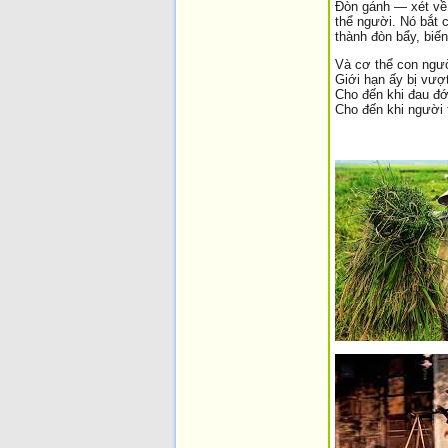
Đòn gánh — xét về 
thể người. Nó bắt c
thành đòn bẩy, biến
Và cơ thể con ngư
Giới hạn ấy bị vượ
Cho đến khi đau đớ
Cho đến khi người 