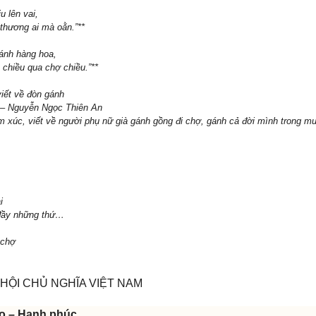
u lên vai,
thương ai mà oằn.”**
ánh hàng hoa,
chiều qua chợ chiều.”**
viết về đòn gánh
” – Nguyễn Ngọc Thiên An
ảm xúc, viết về người phụ nữ già gánh gồng đi chợ, gánh cả đời mình trong m
i
 đầy những thứ…
 chợ
HỘI CHỦ NGHĨA VIỆT NAM
do – Hạnh phúc