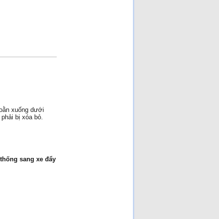
 oằn xuống dưới
phải bị xóa bỏ.