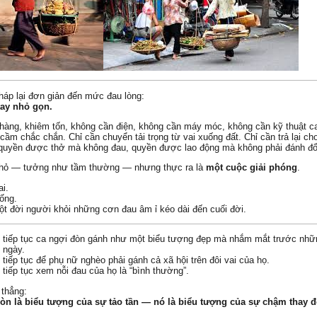
pháp lại đơn giản đến mức đau lòng:
tay nhỏ gọn.
hàng, khiêm tốn, không cần điện, không cần máy móc, không cần kỹ thuật c
 cầm chắc chắn. Chỉ cần chuyển tải trọng từ vai xuống đất. Chỉ cần trả lại c
quyền được thở mà không đau, quyền được lao động mà không phải đánh đổ
nhỏ — tưởng như tầm thường — nhưng thực ra là
một cuộc giải phóng
.
ai.
sống.
ột đời người khỏi những cơn đau âm ỉ kéo dài đến cuối đời.
ể tiếp tục ca ngợi đòn gánh như một biểu tượng đẹp mà nhắm mắt trước nhữ
 ngày.
tiếp tục để phụ nữ nghèo phải gánh cả xã hội trên đôi vai của họ.
tiếp tục xem nỗi đau của họ là “bình thường”.
 thẳng:
n là biểu tượng của sự tảo tần — nó là biểu tượng của sự chậm thay đ