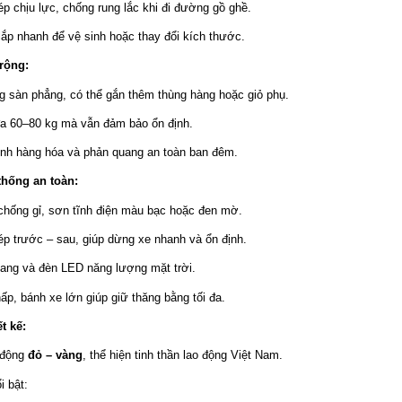
p chịu lực, chống rung lắc khi đi đường gồ ghề.
lắp nhanh để vệ sinh hoặc thay đổi kích thước.
rộng:
g sàn phẳng, có thể gắn thêm thùng hàng hoặc giỏ phụ.
 đa 60–80 kg mà vẫn đảm bảo ổn định.
ịnh hàng hóa và phản quang an toàn ban đêm.
thống an toàn:
chống gỉ, sơn tĩnh điện màu bạc hoặc đen mờ.
ép trước – sau, giúp dừng xe nhanh và ổn định.
ang và đèn LED năng lượng mặt trời.
ấp, bánh xe lớn giúp giữ thăng bằng tối đa.
t kế:
động 
đỏ – vàng
, thể hiện tinh thần lao động Việt Nam.
i bật: