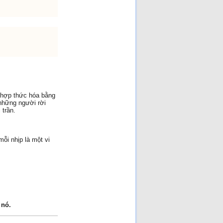
[Đã đọc: 186 lần]
Ai Giết Tướng Đỗ Cao Trí?
[Đã đọc: 170 lần]
Nhân đạo là một phần của
sức mạnh quốc gia!
[Đã
đọc: 165 lần]
Cuộc chiến Việt Nam khi
người lớn xúi con nít ăn cứt
gà!
[Đã đọc: 113 lần]
Cuộc chiến chống Pháp
1945–1954 là một cuộc
chiến không cần thiết chỉ
đẻ vinh danh chủ nghĩa CS
 hợp thức hóa bằng
quốc tế và người CS
[Đã
những người rời
đọc: 102 lần]
 trần.
ỗi nhịp là một vi
 nó.