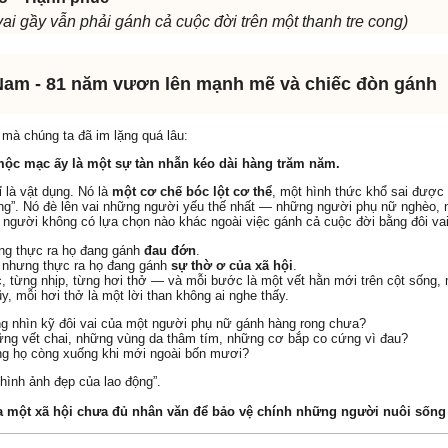
vai gầy vẫn phải gánh cả cuộc đời trên một thanh tre cong)
 Nam - 81 năm vươn lên mạnh mẽ và chi
ếc
đ
òn g
ánh
mà chúng ta đã im lặng quá lâu:
mộc mạc ấy là một sự tàn nhẫn kéo dài hàng trăm năm.
 là vật dụng. Nó là
một cơ chế bóc lột cơ thể
, một hình thức khổ sai được
ống”. Nó đè lên vai những người yếu thế nhất — những người phụ nữ nghèo, 
 người không có lựa chọn nào khác ngoài việc gánh cả cuộc đời bằng đôi vai
ng thực ra họ đang gánh
đau đớn
.
 nhưng thực ra họ đang gánh
sự thờ ơ của xã hội
.
 từng nhịp, từng hơi thở — và mỗi bước là một vết hằn mới trên cột sống, m
y, mỗi hơi thở là một lời than không ai nghe thấy.
ng nhìn kỹ đôi vai của một người phụ nữ gánh hàng rong chưa?
ững vết chai, những vùng da thâm tím, những cơ bắp co cứng vì đau?
ng họ còng xuống khi mới ngoài bốn mươi?
“hình ảnh đẹp của lao động”.
a một xã hội chưa đủ nhân văn để bảo vệ chính những người nuôi sống