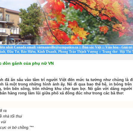
t lớn nhất Canada email: vietnamville@sympatico.ca
::
Bản sắc Việt
::
Văn hóa - Giải trí
ánh, Đầu Tư, Bảo Hiểm, Kinh Doanh, Phong Trào Thịnh Vượng
::
Trang thơ- Hội Thi
c đòn gánh của phụ nữ VN
h đã ăn sâu vào tâm trí người Việt đến mức ta tưởng như chúng là đ
nh là một trong những hình ảnh ấy. Nó đi qua bao thế hệ, in bóng tr
ng, trên bến sông, trên những khu chợ tạm bợ. Nó gắn với dáng người
 bán hàng rong lầm lũi giữa phố xá đông đúc như trong các bà thơ:
i ra
 nhà tối thui
 vùi
cực ơi bớ chồng.”**