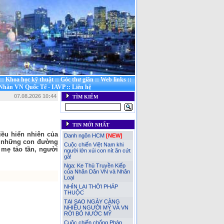
::
Khoa học kỹ thuật
::
Góc thư giãn
::
Web links
::
 Nhân VN Quốc Tế - IAVP
::
Liên hệ
07.08.2026 10:44
TÌM KIẾM
TIN MỚI NHẤT
iều hiển nhiên của
Danh ngôn HCM
[NEW]
ên những con đường
Cuộc chiến Việt Nam khi
 mẹ tảo tần, người
người lớn xúi con nít ăn cứt
gà!
Nga: Ke Thù Truyền Kiếp
của Nhân Dân VN và Nhân
LoạI
NHÌN LẠI THỜI PHÁP
THUỘC
TẠI SAO NGÀY CÀNG
NHIỀU NGƯỜI MỸ VÀ VN
RỜI BỎ NƯỚC MỸ
Cuộc chiến chống Pháp