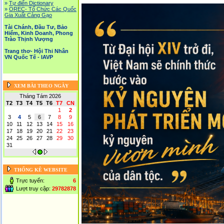
»
Tự điển Dictionary
»
OREC- Tố Chức Các Quốc
Gia Xuất Cảng Gạo
Tài Chánh, Đầu Tư, Bảo
Hiểm, Kinh Doanh, Phong
Trào Thịnh Vượng
Trang thơ- Hội Thi Nhân
VN Quốc Tế - IAVP
XEM BÀI THEO NGÀY
Tháng Tám 2026
T2
T3
T4
T5
T6
T7
CN
1
2
3
4
5
6
7
8
9
10
11
12
13
14
15
16
17
18
19
20
21
22
23
24
25
26
27
28
29
30
31
THỐNG KÊ WEBSITE
Trực tuyến:
6
Lượt truy cập:
29782878