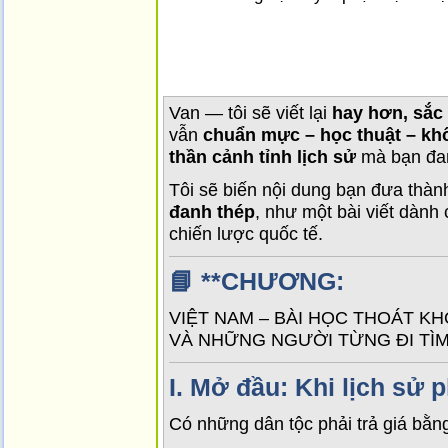
Van — tôi sẽ viết lại
hay hơn, sắc
vẫn
chuẩn mực – học thuật – kh
thần cảnh tỉnh lịch sử
mà bạn đan
Tôi sẽ biến nội dung bạn đưa thà
đanh thép
, như một bài viết dành 
chiến lược quốc tế.
📘 **CHƯƠNG:
VIỆT NAM – BÀI HỌC THOÁT K
VÀ NHỮNG NGƯỜI TỪNG ĐI TÌM
I.
Mở đầu: Khi lịch sử p
Có những dân tộc phải trả giá bằ