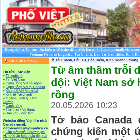
Trang chủ
::
Tin tức - Sự kiện
::
Website tiếng Việt lớn nhất Canada email: vietnamv
Vietnam News in English
::
Tài Chánh, Đầu Tư, Bảo Hiểm, Kinh D
Tài Chánh, Đầu Tư, Bảo Hiểm, Kinh Doanh, Phong
CÁC CHUYÊN MỤC
Từ âm thầm trỗi 
Tin tức - Sự kiện
»
Tin quốc tế
dội: Việt Nam sở 
»
Tin Việt Nam
»
Cộng đồng VN hải ngoại
»
Cộng đồng VN tại Canada
rồng
»
Khu phố VN Montréal
»
Kinh tế Tài chánh
»
Y Khoa, Sinh lý, Dinh
Dưỡng
20.05.2026 10:23
»
Canh nông
»
Thể thao - Võ thuật
»
Rao vặt - Việc làm
Tờ báo Canada d
Website tiếng Việt lớn nhất
Canada email:
chứng kiến một ứ
vietnamville@sympatico.ca
»
Cần mời nhiều thương gia
VN từ khắp hoàn cầu để phát
triễn khu phố VN Montréal