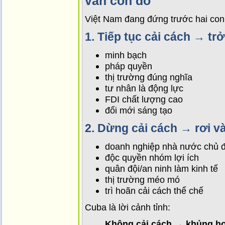
vẫn còn đó
Việt Nam đang đứng trước hai co
1. Tiếp tục cải cách → tr
minh bạch
pháp quyền
thị trường đúng nghĩa
tư nhân là động lực
FDI chất lượng cao
đổi mới sáng tạo
2. Dừng cải cách → rơi v
doanh nghiệp nhà nước chủ 
độc quyền nhóm lợi ích
quân đội/an ninh làm kinh tế
thị trường méo mó
trì hoãn cải cách thể chế
Cuba là lời cảnh tỉnh:
Không cải cách → khủng h