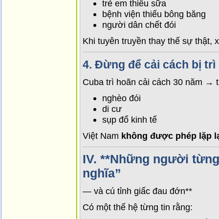
trẻ em thiếu sữa
bệnh viện thiếu bông băng
người dân chết đói
Khi tuyên truyền thay thế sự thật, 
4.
Đừng để cải cách bị trì
Cuba trì hoãn cải cách 30 năm → t
nghèo đói
di cư
sụp đổ kinh tế
Việt Nam
không được phép lặp l
IV. **Những người từng
nghĩa”
— và cú tỉnh giấc đau đớn**
Có một thế hệ từng tin rằng: