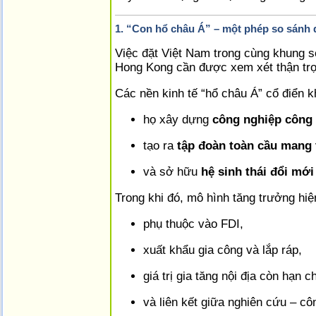
1. “Con hổ châu Á” – một phép so sánh 
Việc đặt Việt Nam trong cùng khung 
Hong Kong cần được xem xét thận tr
Các nền kinh tế “hổ châu Á” cổ điển 
họ xây dựng
công nghiệp công 
tạo ra
tập đoàn toàn cầu mang 
và sở hữu
hệ sinh thái đổi mới
Trong khi đó, mô hình tăng trưởng hiệ
phụ thuộc vào FDI,
xuất khẩu gia công và lắp ráp,
giá trị gia tăng nội địa còn hạn c
và liên kết giữa nghiên cứu – cô