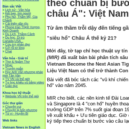
theo chuẩn bị bướ
Bản sắc Việt
»
Lịch sử - Văn hóa
châu Á": Việt Nam
»
Kết bạn, tìm người
»
Phụ Nữ, Thẩm Mỹ, Gia
Chánh
»
Cải thiện dân tộc
Từ âm thầm trỗi dậy đến tiếng gầ
»
Phong trào Thịnh Vượng,
Kinh Doanh
»
Du Lịch, Thắng Cảnh
"siêu hổ" Châu Á thế kỷ 21?
»
Du học, Di trú
Canada,USA...
»
Cứu trợ nhân đạo
»
Gỡ rối tơ lòng
Mới đây, tờ tạp chí học thuật uy tí
»
Chat
(MIR)
đã xuất bản bài phân tích sâu
Văn hóa - Giải trí
»
Thơ & Ngâm Thơ
Vietnam Become the Next Asian Tige
»
Nhạc
»
Truyện ngắn
Liệu Việt Nam có thể trở thành Con 
»
Học Anh Văn phương pháp
mới Tân Văn
Bài viết đã bóc tách các "vũ khí chiế
»
TV VN và thế giới
»
Tự học khiêu vũ bằng video
hổ" vào năm 2045.
»
Giáo dục
Khoa học kỹ thuật
»
Website VN trên thế giói
MIR cho biết, các nền kinh tế Đài L
và Singapore là 4 "con hổ" huyền thoạ
Góc thư giãn
»
Chuyện vui
trưởng GDP trên 7% suốt giai đoạn 
»
Chuyện lạ bốn phương
»
Tử vi - Huyền Bí
về xuất khẩu + Ưu tiên giáo dục. Giờ
ký tiếp theo chuẩn bị bước vào câu l
Web links
Vietnam News in English