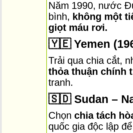
Năm 1990, nước Đứ
bình,
không một ti
giọt máu rơi.
🇾🇪
Yemen (19
Trải qua chia cắt, 
thỏa thuận chính t
tranh.
🇸🇩
Sudan – N
Chọn
chia tách hò
quốc gia độc lập để