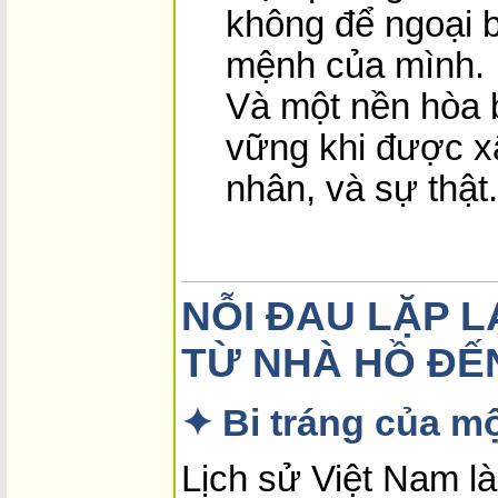
không để ngoại 
mệnh của mình.
Và một nền hòa b
vững khi được xâ
nhân, và sự thật.
NỖI ĐAU LẶP L
TỪ NHÀ HỒ ĐẾN
✦ Bi tráng của mộ
Lịch sử Việt Nam l