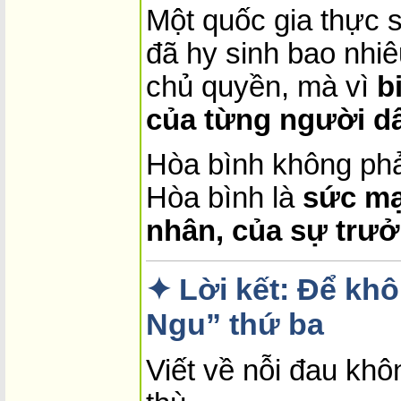
Một quốc gia thực 
đã hy sinh bao nhiê
chủ quyền, mà vì
b
của từng người d
Hòa bình không phải
Hòa bình là
sức mạ
nhân, của sự trưở
✦ Lời kết: Để kh
Ngu” thứ ba
Viết về nỗi đau khô