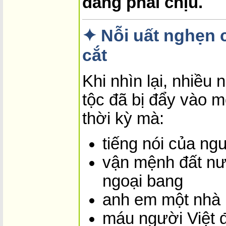
đáng phải chịu.
✦ Nỗi uất nghẹn c
cắt
Khi nhìn lại, nhiều
tộc đã bị đẩy vào m
thời kỳ mà:
tiếng nói của ng
vận mệnh đất nướ
ngoại bang
anh em một nhà b
máu người Việt 