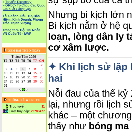
»
Tự điển Dictionary
»
OREC- Tố Chức Các Quốc
Gia Xuất Cảng Gạo
Nhưng bi kịch lớn n
Tài Chánh, Đầu Tư, Bảo
Hiểm, Kinh Doanh, Phong
Bi kịch nằm ở hệ q
Trào Thịnh Vượng
Trang thơ- Hội Thi Nhân
loạn, lòng dân ly 
VN Quốc Tế - IAVP
cơ xâm lược.
XEM BÀI THEO NGÀY
Tháng Tám 2026
T2
T3
T4
T5
T6
T7
CN
✦ Khi lịch sử lặp 
1
2
3
4
5
6
7
8
9
10
11
12
13
14
15
16
hai
17
18
19
20
21
22
23
24
25
26
27
28
29
30
31
Nỗi đau của thế kỷ
THỐNG KÊ WEBSITE
lại, nhưng rồi lịch
Trực tuyến:
11
Lượt truy cập:
29783477
khác – một chương
thấy như
bóng ma 