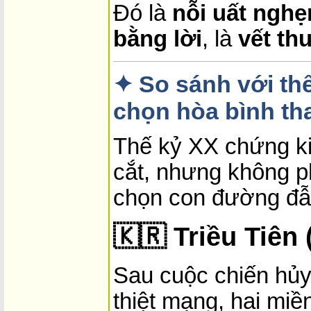
Đó là
nỗi uất nghẹ
bằng lời
, là
vết th
✦ So sánh với th
chọn hòa bình th
Thế kỷ XX chứng ki
cắt, nhưng không p
chọn con đường đẫ
🇰🇷
Triều Tiên
Sau cuộc chiến hủy 
thiệt mạng, hai miề