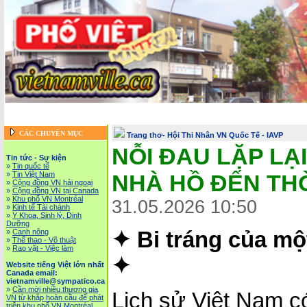
Trang chủ
::
Tin tức - Sự kiện
::
Website tiếng Việt lớn nhất Canada email: vietnamv
Vietnam News in English
::
Tài Chánh, Đầu Tư, Bảo Hiểm, Kinh D
CÁC CHUYÊN MỤC
Trang thơ- Hội Thi Nhân VN Quốc Tế - IAVP
NỖI ĐAU LẶP LẠI
Tin tức - Sự kiện
»
Tin quốc tế
»
Tin Việt Nam
NHÀ HỒ ĐẾN THỜ
»
Cộng đồng VN hải ngoại
»
Cộng đồng VN tại Canada
»
Khu phố VN Montréal
31.05.2026 10:50
»
Kinh tế Tài chánh
»
Y Khoa, Sinh lý, Dinh
Dưỡng
»
Canh nông
✦ Bi tráng của một
»
Thể thao - Võ thuật
»
Rao vặt - Việc làm
✦
Website tiếng Việt lớn nhất
Canada email:
vietnamville@sympatico.ca
»
Cần mời nhiều thương gia
Lịch sử Việt Nam c
VN từ khắp hoàn cầu để phát
triễn khu phố VN Montréal