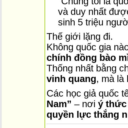
“Chúng tôi là quố
và duy nhất đượ
sinh 5 triệu ngườ
Thế giới lặng đi.
Không quốc gia nào
chính đồng bào m
Thống nhất bằng ch
vinh quang
, mà là
Các học giả quốc tế
Nam”
– nơi
ý thức 
quyền lực thắng n