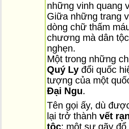
những vinh quang và
Giữa những trang v
dòng chữ thấm máu
chương mà dân tộc 
nghẹn.
Một trong những ch
Quý Ly
đổi quốc hi
tượng của một quốc
Đại Ngu
.
Tên gọi ấy, dù được 
lại trở thành
vết rạ
tộc
: một sự gãy đổ