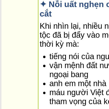
✦ Nỗi uất nghẹn c
cắt
Khi nhìn lại, nhiều
tộc đã bị đẩy vào m
thời kỳ mà:
tiếng nói của ng
vận mệnh đất nướ
ngoại bang
anh em một nhà b
máu người Việt 
tham vọng của k