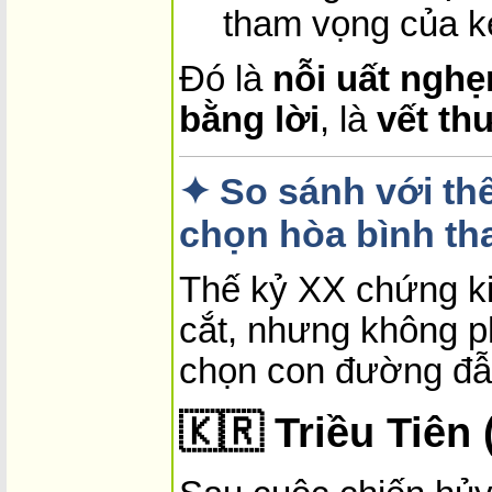
tham vọng của k
Đó là
nỗi uất nghẹ
bằng lời
, là
vết th
✦ So sánh với th
chọn hòa bình th
Thế kỷ XX chứng ki
cắt, nhưng không p
chọn con đường đẫ
🇰🇷
Triều Tiên