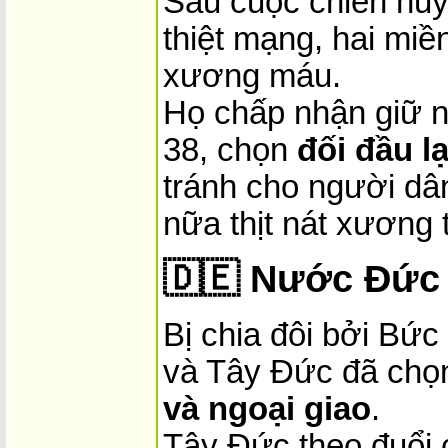
Sau cuộc chiến hủy 
thiệt mạng, hai miề
xương máu.
Họ chấp nhận giữ ng
38, chọn
đối đầu lạ
tránh cho người dân
nữa thịt nát xương 
🇩🇪
Nước Đức 
Bị chia đôi bởi Bứ
và Tây Đức đã ch
và ngoại giao
.
Tây Đức theo đuổi