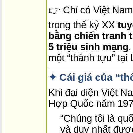
👉 Chỉ có Việt Nam 
trong thế kỷ XX
tuy
bằng chiến tranh 
5 triệu sinh mạng
,
một “thành tựu” tại
✦ Cái giá của “t
Khi đại diện Việt N
Hợp Quốc năm 1977
“Chúng tôi là quố
và duy nhất đượ