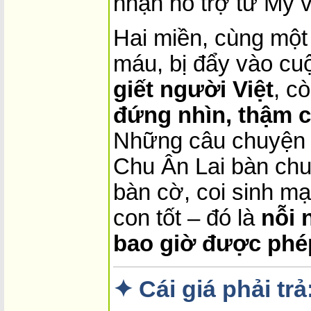
nhận hỗ trợ từ Mỹ 
Hai miền, cùng một
máu, bị đẩy vào cu
giết người Việt
, c
đứng nhìn, thậm c
Những câu chuyện 
Chu Ân Lai bàn ch
bàn cờ, coi sinh m
con tốt – đó là
nỗi 
bao giờ được phé
✦ Cái giá phải tr