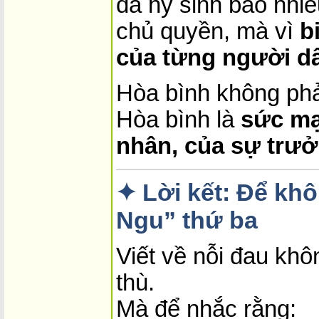
đã hy sinh bao nhiê
chủ quyền, mà vì
b
của từng người d
Hòa bình không phải
Hòa bình là
sức mạ
nhân, của sự trưở
✦ Lời kết: Để kh
Ngu” thứ ba
Viết về nỗi đau khô
thù.
Mà để nhắc rằng: