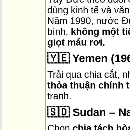
dùng kinh tế và văn
Năm 1990, nước Đứ
bình,
không một ti
giọt máu rơi.
🇾🇪
Yemen (19
Trải qua chia cắt, 
thỏa thuận chính t
tranh.
🇸🇩
Sudan – N
Chọn
chia tách hò