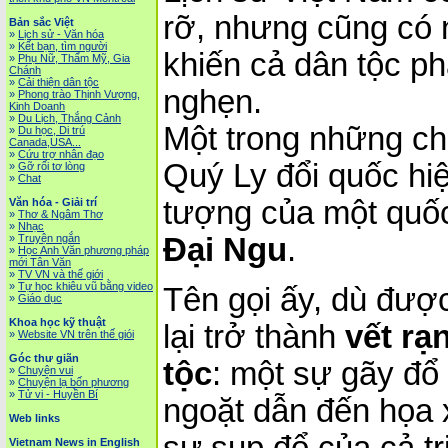
rỡ, nhưng cũng có
Bản sắc Việt
»
Lịch sử - Văn hóa
»
Kết bạn, tìm người
khiến cả dân tộc ph
»
Phụ Nữ, Thẩm Mỹ, Gia
Chánh
»
Cải thiện dân tộc
nghẹn.
»
Phong trào Thịnh Vượng,
Kinh Doanh
»
Du Lịch, Thắng Cảnh
Một trong những ch
»
Du học, Di trú
Canada,USA...
»
Cứu trợ nhân đạo
Quý Ly đổi quốc hi
»
Gỡ rối tơ lòng
»
Chat
tượng của một quốc
Văn hóa - Giải trí
»
Thơ & Ngâm Thơ
»
Nhạc
Đại Ngu
.
»
Truyện ngắn
»
Học Anh Văn phương pháp
mới Tân Văn
»
TV VN và thế giới
»
Tự học khiêu vũ bằng video
Tên gọi ấy, dù được 
»
Giáo dục
Khoa học kỹ thuật
lại trở thành
vết rạ
»
Website VN trên thế giói
Góc thư giãn
tộc
: một sự gãy đổ
»
Chuyện vui
»
Chuyện lạ bốn phương
»
Tử vi - Huyền Bí
ngoặt dẫn đến họa 
Web links
sự sụp đổ của cả tr
Vietnam News in English