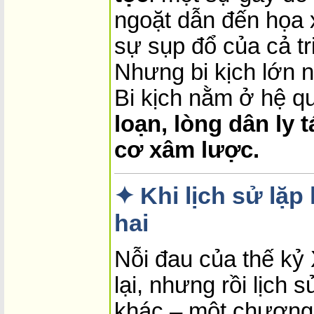
ngoặt dẫn đến họa 
sự sụp đổ của cả tr
Nhưng bi kịch lớn n
Bi kịch nằm ở hệ q
loạn, lòng dân ly 
cơ xâm lược.
✦ Khi lịch sử lặp 
hai
Nỗi đau của thế kỷ
lại, nhưng rồi lịch
khác – một chương