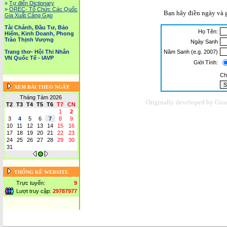
»
Tự điển Dictionary
»
OREC- Tố Chức Các Quốc
Bạn hãy điền ngày và 
Gia Xuất Cảng Gạo
Tài Chánh, Đầu Tư, Bảo
Họ Tên:
Hiểm, Kinh Doanh, Phong
Trào Thịnh Vượng
Ngày Sanh
Năm Sanh (e.g. 2007)
Trang thơ- Hội Thi Nhân
VN Quốc Tế - IAVP
Giới Tính:
Ch
XEM BÀI THEO NGÀY
Tháng Tám 2026
Originally developed by Gio
T2
T3
T4
T5
T6
T7
CN
1
2
3
4
5
6
7
8
9
10
11
12
13
14
15
16
17
18
19
20
21
22
23
24
25
26
27
28
29
30
31
THỐNG KÊ WEBSITE
Trực tuyến:
9
Lượt truy cập:
29787977
Trang chủ
::
Tin tức - Sự kiện
::
Website tiếng Việt lớn nhất Canada email: vietnamv
Vietnam News in English
::
Tài Chánh, Đầu Tư, Bảo Hiểm, Kinh D