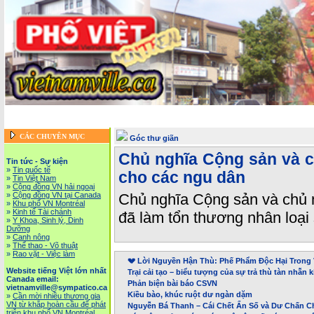
Trang chủ
::
Tin tức - Sự kiện
::
Website tiếng Việt lớn nhất Canada email: vietnamv
Vietnam News in English
::
Tài Chánh, Đầu Tư, Bảo Hiểm, Kinh D
CÁC CHUYÊN MỤC
Góc thư giãn
Chủ nghĩa Cộng sản và ch
Tin tức - Sự kiện
»
Tin quốc tế
cho các ngu dân
»
Tin Việt Nam
»
Cộng đồng VN hải ngoại
»
Cộng đồng VN tại Canada
Chủ nghĩa Cộng sản và chủ n
»
Khu phố VN Montréal
»
Kinh tế Tài chánh
đã làm tổn thương nhân loại
»
Y Khoa, Sinh lý, Dinh
Dưỡng
»
Canh nông
»
Thể thao - Võ thuật
»
Rao vặt - Việc làm
💔 Lời Nguyền Hận Thù: Phế Phẩm Độc Hại Trong 
Website tiếng Việt lớn nhất
Trại cải tạo – biểu tượng của sự trả thù tàn nhẫn 
Canada email:
Phản biện bài báo CSVN
vietnamville@sympatico.ca
Kiều bào, khúc ruột dư ngàn dặm
»
Cần mời nhiều thương gia
VN từ khắp hoàn cầu để phát
Nguyễn Bá Thanh – Cái Chết Ẩn Số và Dư Chấn C
triễn khu phố VN Montréal