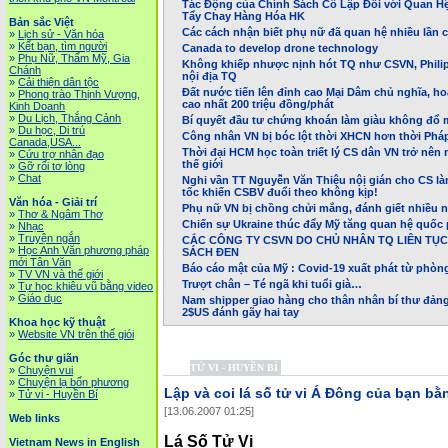
Tác Động của Chính Sách Cô Lập Đối với Quan Hệ
Tẩy Chay Hàng Hóa HK
Bản sắc Việt
Các cách nhận biết phụ nữ đã quan hệ nhiều lần c
»
Lịch sử - Văn hóa
»
Kết bạn, tìm người
Canada to develop drone technology
»
Phụ Nữ, Thẩm Mỹ, Gia
Không khiếp nhược nịnh hót TQ như CSVN, Philipp
Chánh
nội địa TQ
»
Cải thiện dân tộc
Đất nước tiến lên đỉnh cao Mại Dâm chủ nghĩa, hoa
»
Phong trào Thịnh Vượng,
cao nhất 200 triệu đồng/phát
Kinh Doanh
»
Du Lịch, Thắng Cảnh
Bí quyết đầu tư chứng khoán làm giàu không đổ
»
Du học, Di trú
Công nhân VN bị bóc lột thời XHCN hơn thời Phá
Canada,USA...
Thời đại HCM học toàn triết lý CS dân VN trở nên
»
Cứu trợ nhân đạo
thế giới
»
Gỡ rối tơ lòng
»
Chat
Nghi vần TT Nguyễn Văn Thiệu nộị gián cho CS l
tốc khiến CSBV đuổi theo không kịp!
Văn hóa - Giải trí
Phụ nữ VN bị chồng chửi mắng, đánh giết nhiều n
»
Thơ & Ngâm Thơ
Chiến sự Ukraine thúc đẩy Mỹ tăng quan hệ quốc
»
Nhạc
»
Truyện ngắn
CẮC CÔNG TY CSVN DO CHỦ NHÂN TQ LIÊN TỤC
»
Học Anh Văn phương pháp
SÁCH ĐEN
mới Tân Văn
Báo cáo mật của Mỹ : Covid-19 xuất phát từ phòn
»
TV VN và thế giới
Trượt chân – Té ngã khi tuổi già…
»
Tự học khiêu vũ bằng video
»
Giáo dục
Nam shipper giao hàng cho thân nhân bí thư đảng 
2$US đánh gãy hai tay
Khoa học kỹ thuật
»
Website VN trên thế giói
Góc thư giãn
TỬ VI - HUYỀN BÍ
»
Chuyện vui
»
Chuyện lạ bốn phương
Lập và coi lá số tử vi Á Đông của bạn b
»
Tử vi - Huyền Bí
[13.06.2007 01:25]
Web links
Lá Số Tử Vi
Vietnam News in English